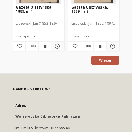
Gazeta Olsztyńska,
Gazeta Olsztyńska,
Ga
1889, nr 1
1889, nr 2
188
Liszewski, Jan (1852-1894). Red.
Liszewski, Jan (1852-1894). Red.
Lis
czasopismo
czasopismo
cz
Więcej
DANE KONTAKTOWE
Adres
Wojewódzka Biblioteka Publiczna
im. Emilii Sukertowej-Biedrawiny