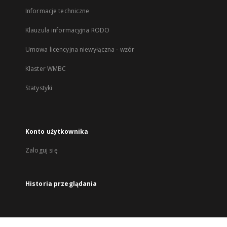
Informacje techniczne
Klauzula informacyjna RODO
Umowa licencyjna niewyłączna - wzór
Klaster WMBC
Statystyki
Konto użytkownika
Zaloguj się
Historia przeglądania