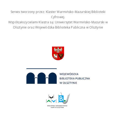
Serwis tworzony przez: Klaster Warmińsko-Mazurskiej Biblioteki
Cyfrowej.
Współzałożycielami Klastra są: Uniwersytet Warmińsko-Mazurski w
Olsztynie oraz Wojewódzka Biblioteka Publiczna w Olsztynie