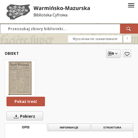
Wyszukiwanie zaawansowane
?
OBIEKT
Pokaż treść
Pobierz
OPIS
INFORMACJE
STRUKTURA