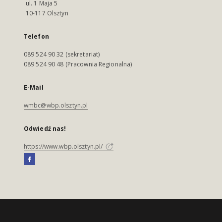
ul. 1 Maja 5
10-117 Olsztyn
Telefon
089 524 90 32 (sekretariat)
089 524 90 48 (Pracownia Regionalna)
E-Mail
wmbc@wbp.olsztyn.pl
Odwiedź nas!
https://www.wbp.olsztyn.pl/