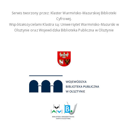
Serwis tworzony przez: Klaster Warmińsko-Mazurskiej Biblioteki
Cyfrowej.
Współzałożycielami Klastra są: Uniwersytet Warmińsko-Mazurski w
Olsztynie oraz Wojewódzka Biblioteka Publiczna w Olsztynie