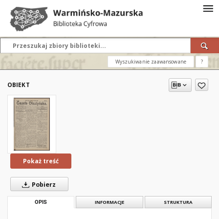
Wyszukiwanie zaawansowane
?
OBIEKT
Pokaż treść
Pobierz
OPIS
INFORMACJE
STRUKTURA