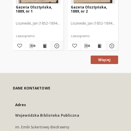
Gazeta Olsztyńska,
Gazeta Olsztyńska,
Ga
1889, nr 1
1889, nr 2
188
Liszewski, Jan (1852-1894). Red.
Liszewski, Jan (1852-1894). Red.
Lis
czasopismo
czasopismo
cz
Więcej
DANE KONTAKTOWE
Adres
Wojewódzka Biblioteka Publiczna
im. Emilii Sukertowej-Biedrawiny