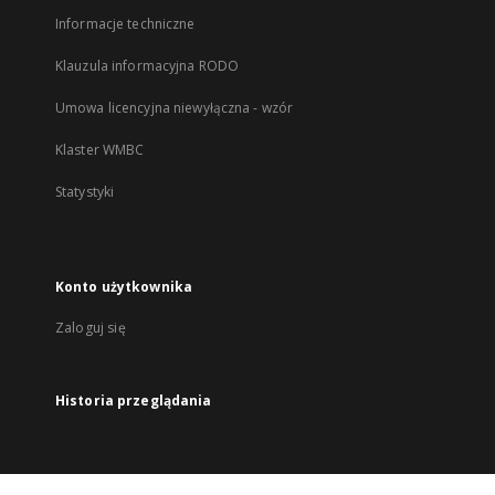
Informacje techniczne
Klauzula informacyjna RODO
Umowa licencyjna niewyłączna - wzór
Klaster WMBC
Statystyki
Konto użytkownika
Zaloguj się
Historia przeglądania