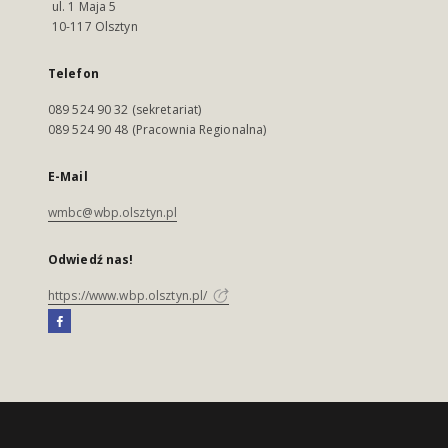
ul. 1 Maja 5
10-117 Olsztyn
Telefon
089 524 90 32 (sekretariat)
089 524 90 48 (Pracownia Regionalna)
E-Mail
wmbc@wbp.olsztyn.pl
Odwiedź nas!
https://www.wbp.olsztyn.pl/