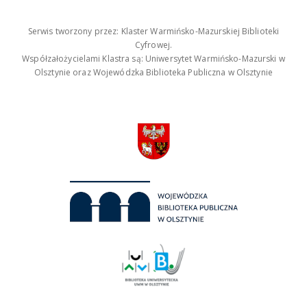
Serwis tworzony przez: Klaster Warmińsko-Mazurskiej Biblioteki
Cyfrowej.
Współzałożycielami Klastra są: Uniwersytet Warmińsko-Mazurski w
Olsztynie oraz Wojewódzka Biblioteka Publiczna w Olsztynie