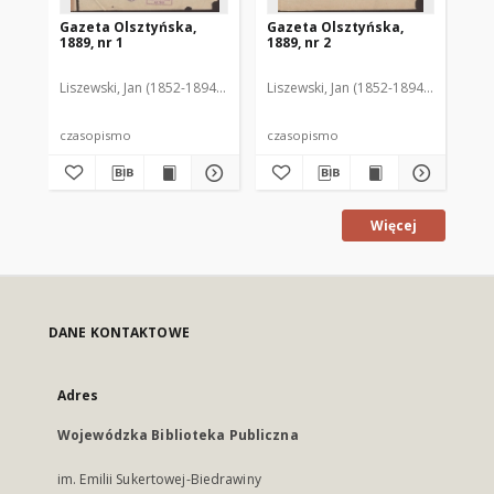
Gazeta Olsztyńska,
Gazeta Olsztyńska,
Ga
1889, nr 1
1889, nr 2
188
Liszewski, Jan (1852-1894). Red.
Liszewski, Jan (1852-1894). Red.
Lis
czasopismo
czasopismo
cz
Więcej
DANE KONTAKTOWE
Adres
Wojewódzka Biblioteka Publiczna
im. Emilii Sukertowej-Biedrawiny