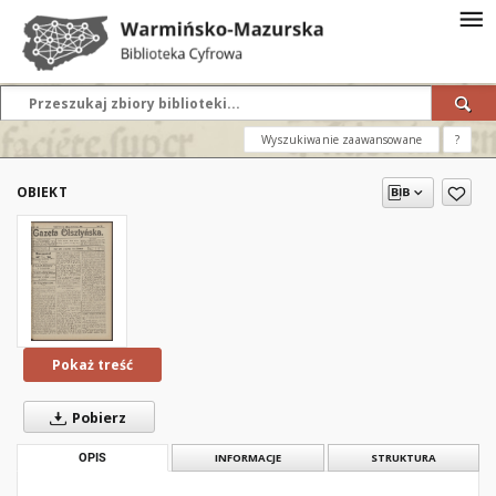
Wyszukiwanie zaawansowane
?
OBIEKT
Pokaż treść
Pobierz
OPIS
INFORMACJE
STRUKTURA