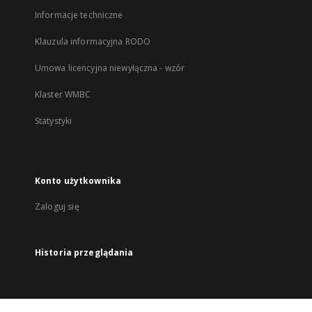
Informacje techniczne
Klauzula informacyjna RODO
Umowa licencyjna niewyłączna - wzór
Klaster WMBC
Statystyki
Konto użytkownika
Zaloguj się
Historia przeglądania