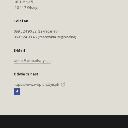
ul. 1 Maja 5
10-117 Olsztyn
Telefon
089 524 90 32 (sekretariat)
089 524 90 48 (Pracownia Regionalna)
E-Mail
wmbc@wbp.olsztyn.pl
Odwiedź nas!
https://www.wbp.olsztyn.pl/