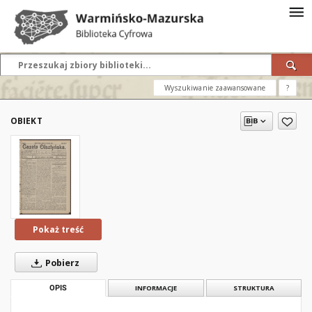
Wyszukiwanie zaawansowane
?
OBIEKT
Pokaż treść
Pobierz
OPIS
INFORMACJE
STRUKTURA