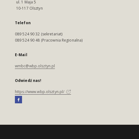
ul. 1 Maja 5
10-117 Olsztyn
Telefon
089 524 90 32 (sekretariat)
089 524 90 48 (Pracownia Regionalna)
E-Mail
wmbc@wbp.olsztyn.pl
Odwiedź nas!
https://www.wbp.olsztyn.pl/