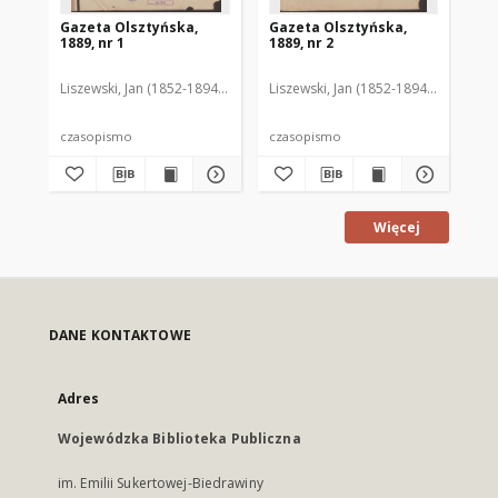
Gazeta Olsztyńska,
Gazeta Olsztyńska,
Ga
1889, nr 1
1889, nr 2
188
Liszewski, Jan (1852-1894). Red.
Liszewski, Jan (1852-1894). Red.
Lis
czasopismo
czasopismo
cz
Więcej
DANE KONTAKTOWE
Adres
Wojewódzka Biblioteka Publiczna
im. Emilii Sukertowej-Biedrawiny