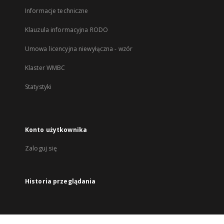
Informacje techniczne
Klauzula informacyjna RODO
Umowa licencyjna niewyłączna - wzór
Klaster WMBC
Statystyki
Konto użytkownika
Zaloguj się
Historia przeglądania