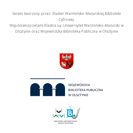
Serwis tworzony przez: Klaster Warmińsko-Mazurskiej Biblioteki
Cyfrowej.
Współzałożycielami Klastra są: Uniwersytet Warmińsko-Mazurski w
Olsztynie oraz Wojewódzka Biblioteka Publiczna w Olsztynie