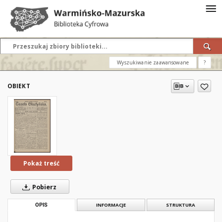
Wyszukiwanie zaawansowane
?
OBIEKT
Pokaż treść
Pobierz
OPIS
INFORMACJE
STRUKTURA