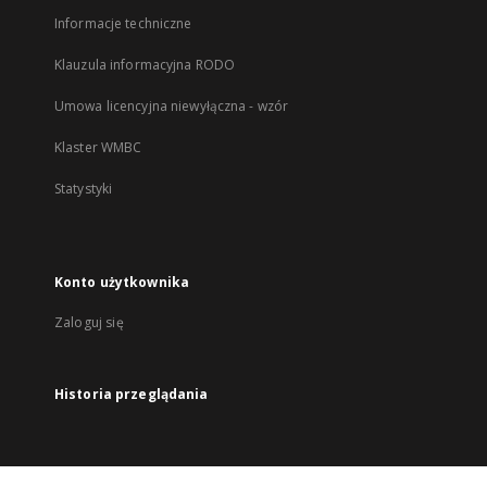
Informacje techniczne
Klauzula informacyjna RODO
Umowa licencyjna niewyłączna - wzór
Klaster WMBC
Statystyki
Konto użytkownika
Zaloguj się
Historia przeglądania