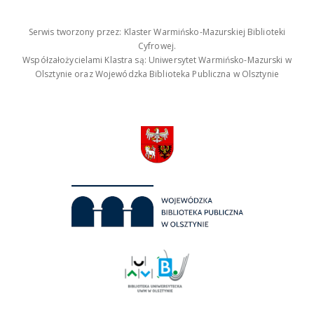
Serwis tworzony przez: Klaster Warmińsko-Mazurskiej Biblioteki
Cyfrowej.
Współzałożycielami Klastra są: Uniwersytet Warmińsko-Mazurski w
Olsztynie oraz Wojewódzka Biblioteka Publiczna w Olsztynie