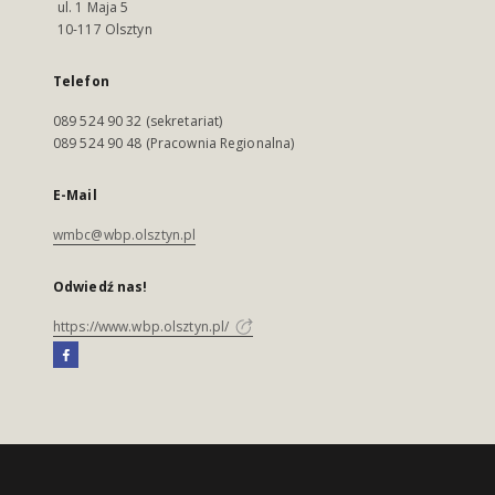
ul. 1 Maja 5
10-117 Olsztyn
Telefon
089 524 90 32 (sekretariat)
089 524 90 48 (Pracownia Regionalna)
E-Mail
wmbc@wbp.olsztyn.pl
Odwiedź nas!
https://www.wbp.olsztyn.pl/