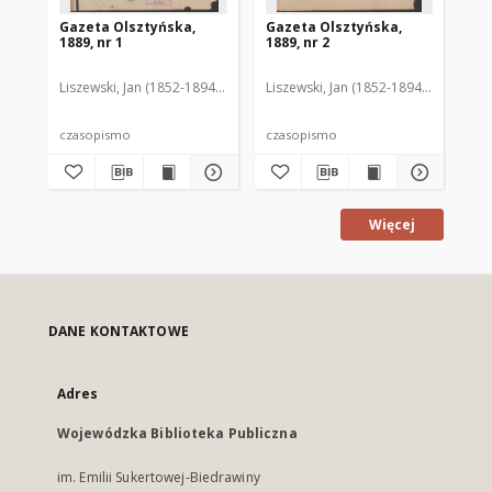
Gazeta Olsztyńska,
Gazeta Olsztyńska,
Ga
1889, nr 1
1889, nr 2
188
Liszewski, Jan (1852-1894). Red.
Liszewski, Jan (1852-1894). Red.
Lis
czasopismo
czasopismo
cz
Więcej
DANE KONTAKTOWE
Adres
Wojewódzka Biblioteka Publiczna
im. Emilii Sukertowej-Biedrawiny