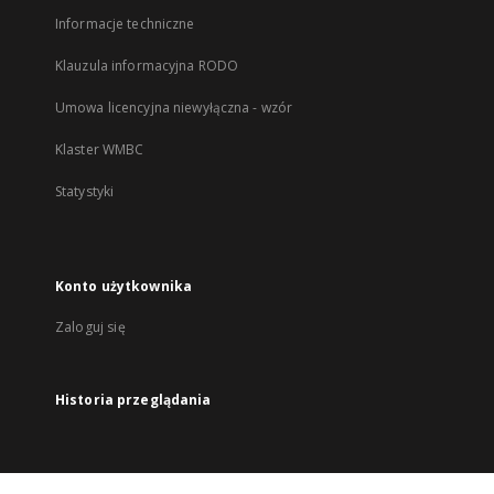
Informacje techniczne
Klauzula informacyjna RODO
Umowa licencyjna niewyłączna - wzór
Klaster WMBC
Statystyki
Konto użytkownika
Zaloguj się
Historia przeglądania