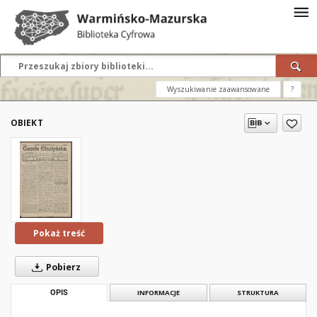
Wyszukiwanie zaawansowane
?
OBIEKT
Pokaż treść
Pobierz
OPIS
INFORMACJE
STRUKTURA