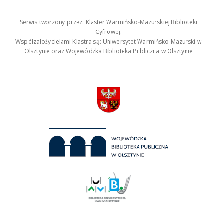
Serwis tworzony przez: Klaster Warmińsko-Mazurskiej Biblioteki
Cyfrowej.
Współzałożycielami Klastra są: Uniwersytet Warmińsko-Mazurski w
Olsztynie oraz Wojewódzka Biblioteka Publiczna w Olsztynie