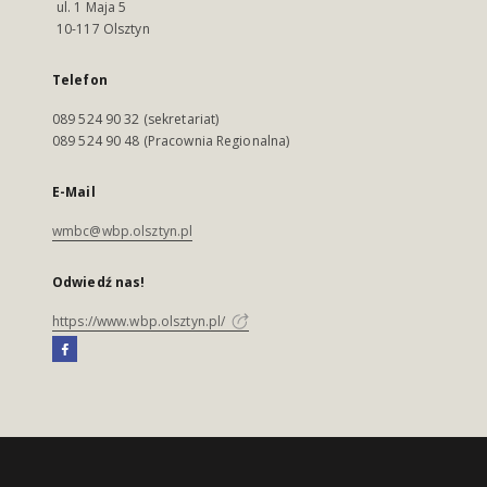
ul. 1 Maja 5
10-117 Olsztyn
Telefon
089 524 90 32 (sekretariat)
089 524 90 48 (Pracownia Regionalna)
E-Mail
wmbc@wbp.olsztyn.pl
Odwiedź nas!
https://www.wbp.olsztyn.pl/