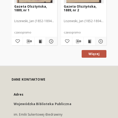
Gazeta Olsztyńska,
Gazeta Olsztyńska,
Ga
1889, nr 1
1889, nr 2
188
Liszewski, Jan (1852-1894). Red.
Liszewski, Jan (1852-1894). Red.
Lis
czasopismo
czasopismo
cz
Więcej
DANE KONTAKTOWE
Adres
Wojewódzka Biblioteka Publiczna
im. Emilii Sukertowej-Biedrawiny