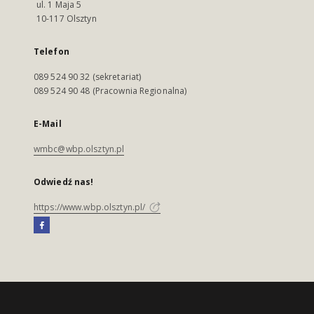
ul. 1 Maja 5
10-117 Olsztyn
Telefon
089 524 90 32 (sekretariat)
089 524 90 48 (Pracownia Regionalna)
E-Mail
wmbc@wbp.olsztyn.pl
Odwiedź nas!
https://www.wbp.olsztyn.pl/