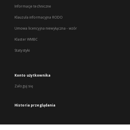
Informacje techniczne
Klauzula informacyjna RODO
Umowa licencyjna niewyłączna - wzór
Klaster WMBC
Statystyki
Konto użytkownika
Zaloguj się
Historia przeglądania