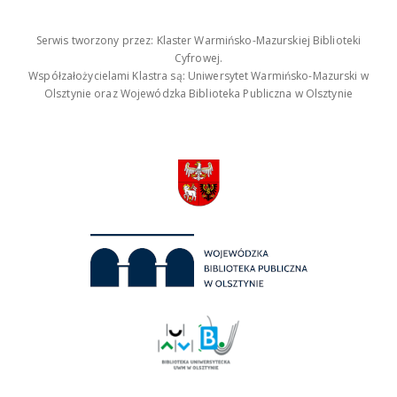
Serwis tworzony przez: Klaster Warmińsko-Mazurskiej Biblioteki
Cyfrowej.
Współzałożycielami Klastra są: Uniwersytet Warmińsko-Mazurski w
Olsztynie oraz Wojewódzka Biblioteka Publiczna w Olsztynie