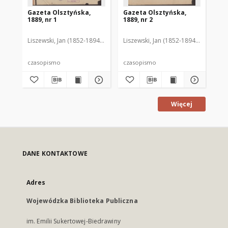
Gazeta Olsztyńska,
Gazeta Olsztyńska,
Ga
1889, nr 1
1889, nr 2
188
Liszewski, Jan (1852-1894). Red.
Liszewski, Jan (1852-1894). Red.
Lis
czasopismo
czasopismo
cz
Więcej
DANE KONTAKTOWE
Adres
Wojewódzka Biblioteka Publiczna
im. Emilii Sukertowej-Biedrawiny