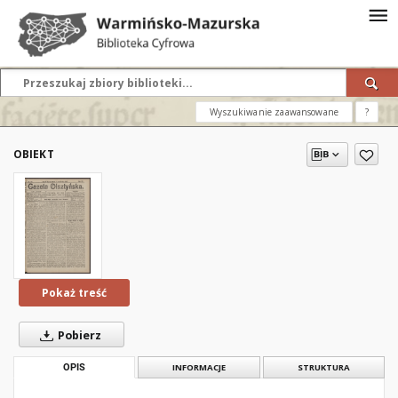
Wyszukiwanie zaawansowane
?
OBIEKT
Pokaż treść
Pobierz
OPIS
INFORMACJE
STRUKTURA