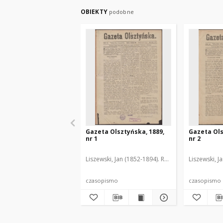
OBIEKTY
podobne
Gazeta Olsztyńska, 1889,
Gazeta Ols
nr 1
nr 2
Liszewski, Jan (1852-1894). Red.
Liszewski, J
czasopismo
czasopismo