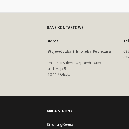
DANE KONTAKTOWE
Adres
Te
Wojewódzka Biblioteka Publiczna
089
089
im. Emilii Sukertowej-Biedrawiny
ul. 1 Maja 5
10-117 Olsztyn
MAPA STRONY
Strona główna