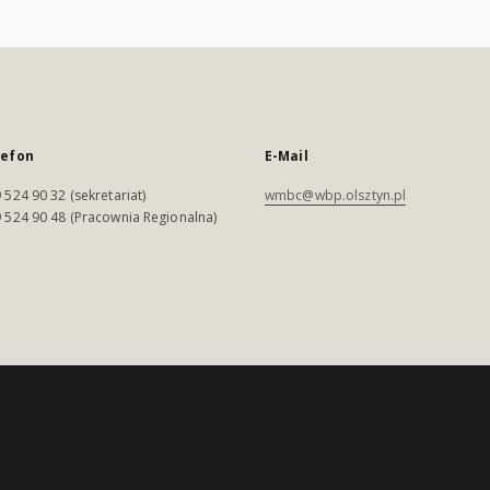
lefon
E-Mail
 524 90 32 (sekretariat)
wmbc@wbp.olsztyn.pl
 524 90 48 (Pracownia Regionalna)