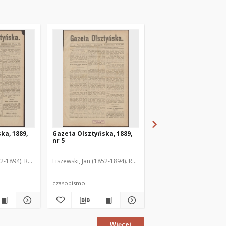
ka, 1889,
Gazeta Olsztyńska, 1889,
Gazeta Olsztyńska, 1
nr 5
nr 6
52-1894). Red.
Liszewski, Jan (1852-1894). Red.
Liszewski, Jan (1852-189
czasopismo
czasopismo
Więcej