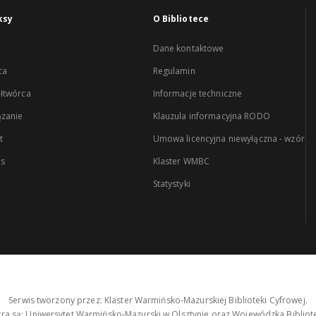
ksy
O Bibliotece
Dane kontaktowe
ca
Regulamin
łtwórca
Informacje techniczne
zanie
Klauzula informacyjna RODO
t
Umowa licencyjna niewyłączna - wzór
es
Klaster WMBC
Statystyki
Serwis tworzony przez: Klaster Warmińsko-Mazurskiej Biblioteki Cyfrowej.
tra są: Uniwersytet Warmińsko-Mazurski w Olsztynie oraz Wojewódzka Bibliote