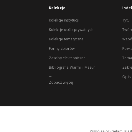
Kolekcje
Inde
Kolekcje instytucji
Tytuł
Kolekcje osób prywatnych
Twór
Kolekcje tematyczne
Wspó
Formy zbiorów
Powią
Zasoby elektroniczne
Tema
Bibliografia Warmii i Mazur
Zakr
...
Opis
Zobacz więcej
Współzałożycielami Klas