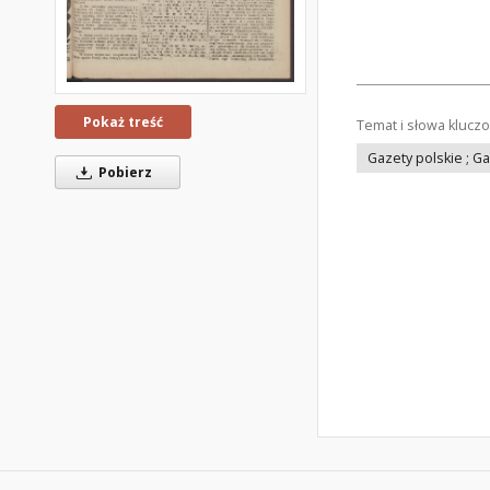
Pokaż treść
Temat i słowa klucz
Gazety polskie ; G
Pobierz