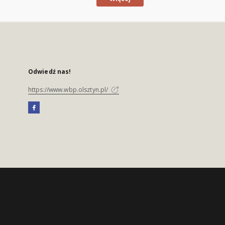
Odwiedź nas!
https://www.wbp.olsztyn.pl/