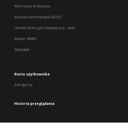
Informacje techniczne
Klauzula informacyjna RODO
Umowa licencyjna niewyłączna - wzór
Klaster WMBC
Statystyki
Konto użytkownika
Zaloguj się
Historia przeglądania