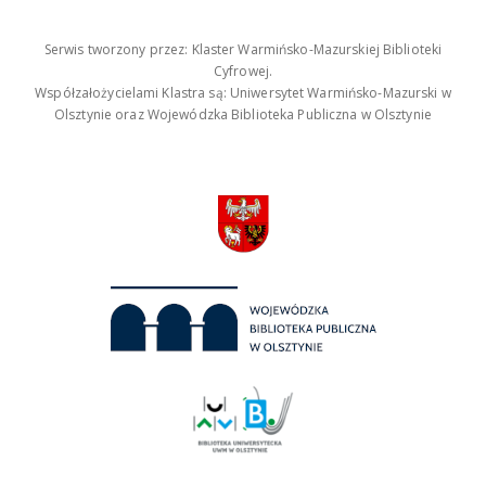
Serwis tworzony przez: Klaster Warmińsko-Mazurskiej Biblioteki
Cyfrowej.
Współzałożycielami Klastra są: Uniwersytet Warmińsko-Mazurski w
Olsztynie oraz Wojewódzka Biblioteka Publiczna w Olsztynie