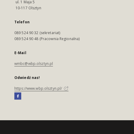
ul. 1 Maja 5
10-117 Olsztyn
Telefon
089 524 90 32 (sekretariat)
089 524 90 48 (Pracownia Regionalna)
E-Mail
wmbc@wbp.olsztyn.pl
Odwiedź nas!
https://www.wbp.olsztyn.pl/