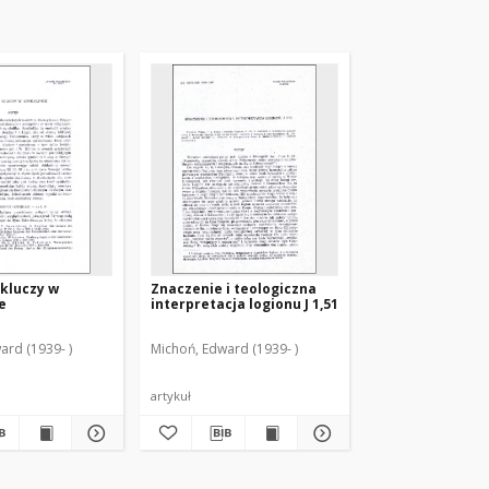
kluczy w
Znaczenie i teologiczna
e
interpretacja logionu J 1,51
ard (1939- )
Michoń, Edward (1939- )
artykuł