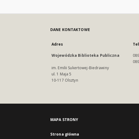
DANE KONTAKTOWE
Adres
Te
Wojewódzka Biblioteka Publiczna
089
089
im. Emilii Sukertowej-Biedrawiny
ul. 1 Maja 5
10-117 Olsztyn
MAPA STRONY
Strona główna