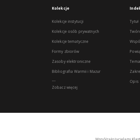
Kolekcje
Inde
Kolekcje instytucji
Tytuł
Kolekcje osób prywatnych
Twór
Kolekcje tematyczne
Wspó
Formy zbiorów
Powią
Zasoby elektroniczne
Tema
Bibliografia Warmii i Mazur
Zakr
...
Opis
Zobacz więcej
Współzałożycielami Klas