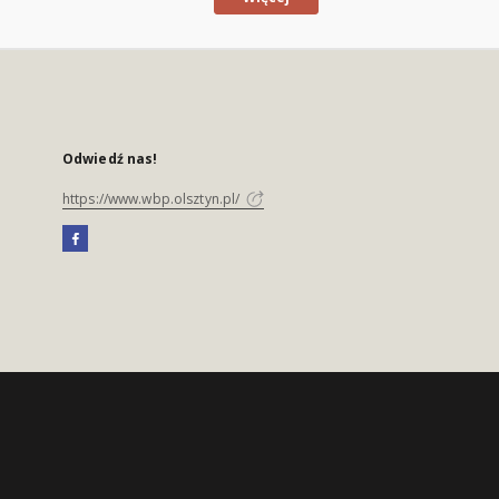
Odwiedź nas!
https://www.wbp.olsztyn.pl/