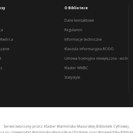
ksy
O Bibliotece
Dane kontaktowe
ca
Regulamin
łtwórca
Informacje techniczne
zanie
Klauzula informacyjna RODO
t
Umowa licencyjna niewyłączna - wzór
es
Klaster WMBC
Statystyki
Serwis tworzony przez: Klaster Warmińsko-Mazurskiej Biblioteki Cyfrowej.
tra są: Uniwersytet Warmińsko-Mazurski w Olsztynie oraz Wojewódzka Bibliote