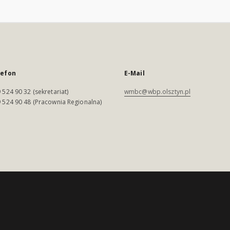
lefon
E-Mail
 524 90 32 (sekretariat)
wmbc@wbp.olsztyn.pl
 524 90 48 (Pracownia Regionalna)