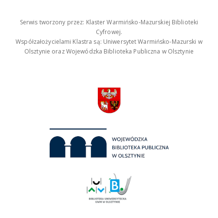
Serwis tworzony przez: Klaster Warmińsko-Mazurskiej Biblioteki
Cyfrowej.
Współzałożycielami Klastra są: Uniwersytet Warmińsko-Mazurski w
Olsztynie oraz Wojewódzka Biblioteka Publiczna w Olsztynie