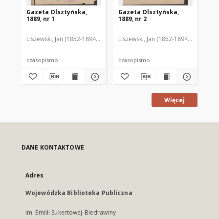
Gazeta Olsztyńska,
Gazeta Olsztyńska,
Ga
1889, nr 1
1889, nr 2
188
Liszewski, Jan (1852-1894). Red.
Liszewski, Jan (1852-1894). Red.
Lis
czasopismo
czasopismo
cz
Więcej
DANE KONTAKTOWE
Adres
Wojewódzka Biblioteka Publiczna
im. Emilii Sukertowej-Biedrawiny