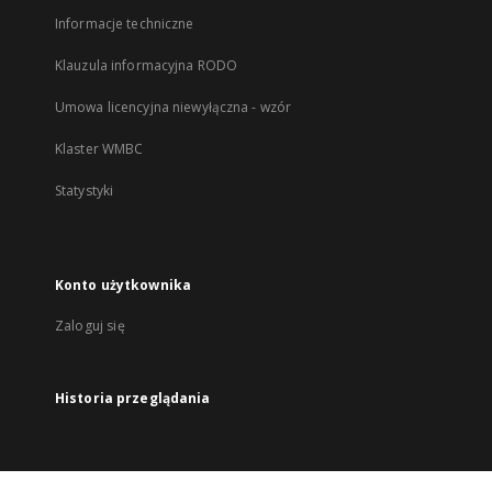
Informacje techniczne
Klauzula informacyjna RODO
Umowa licencyjna niewyłączna - wzór
Klaster WMBC
Statystyki
Konto użytkownika
Zaloguj się
Historia przeglądania