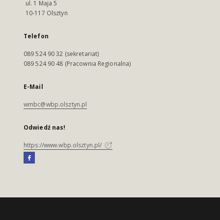
ul. 1 Maja 5
10-117 Olsztyn
Telefon
089 524 90 32 (sekretariat)
089 524 90 48 (Pracownia Regionalna)
E-Mail
wmbc@wbp.olsztyn.pl
Odwiedź nas!
https://www.wbp.olsztyn.pl/