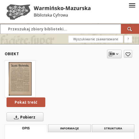
Wyszukiwanie zaawansowane
?
OBIEKT
Pokaż treść
Pobierz
OPIS
INFORMACJE
STRUKTURA