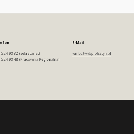
lefon
E-Mail
 524 90 32 (sekretariat)
wmbc@wbp.olsztyn.pl
 524 90 48 (Pracownia Regionalna)