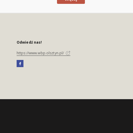
Odwiedź nas!
https://www.wbp.olsztyn.pl/