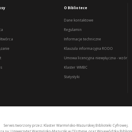
ksy
O Bibliotece
Dane kontaktowe
ca
Regulamin
łtwórca
Informacje techniczne
zanie
Klauzula informacyjna RODO
t
Umowa licencyjna niewyłączna - wzór
es
Klaster WMBC
Statystyki
Serwis tworzony przez: Klaster Warmińsko-Mazurskiej Biblioteki Cyfrowej.
tra są: Uniwersytet Warmińsko-Mazurski w Olsztynie oraz Wojewódzka Bibliote