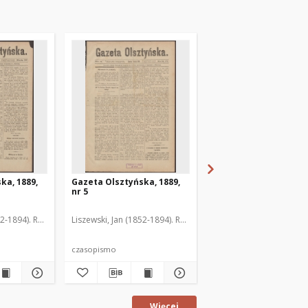
ka, 1889,
Gazeta Olsztyńska, 1889,
Gazeta Olsztyńska, 1
nr 5
nr 6
52-1894). Red.
Liszewski, Jan (1852-1894). Red.
Liszewski, Jan (1852-189
czasopismo
czasopismo
Więcej