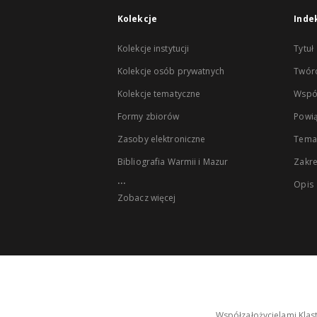
Kolekcje
Inde
Kolekcje instytucji
Tytuł
Kolekcje osób prywatnych
Twór
Kolekcje tematyczne
Wspó
Formy zbiorów
Powią
Zasoby elektroniczne
Tema
Bibliografia Warmii i Mazur
Zakr
...
Opis
Zobacz więcej
Współzałożycielami Klas