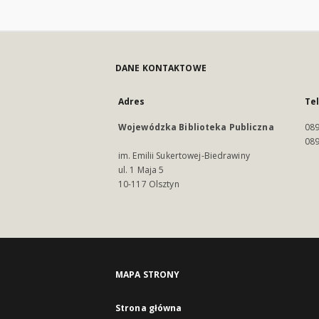
DANE KONTAKTOWE
Adres
Te
Wojewódzka Biblioteka Publiczna
089
089
im. Emilii Sukertowej-Biedrawiny
ul. 1 Maja 5
10-117 Olsztyn
MAPA STRONY
Strona główna