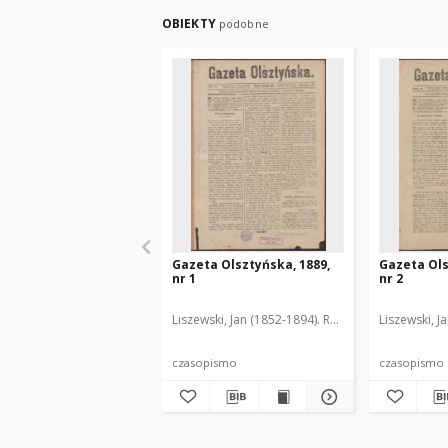
OBIEKTY
podobne
Gazeta Olsztyńska, 1889,
Gazeta Ols
nr 1
nr 2
Liszewski, Jan (1852-1894). Red.
Liszewski, J
czasopismo
czasopismo