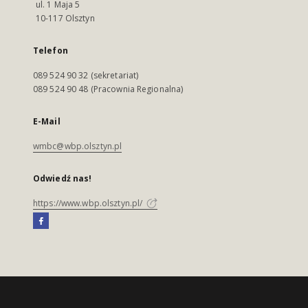
ul. 1 Maja 5
10-117 Olsztyn
Telefon
089 524 90 32 (sekretariat)
089 524 90 48 (Pracownia Regionalna)
E-Mail
wmbc@wbp.olsztyn.pl
Odwiedź nas!
https://www.wbp.olsztyn.pl/