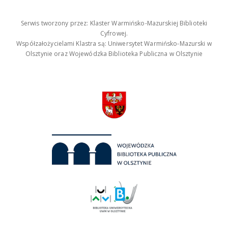
Serwis tworzony przez: Klaster Warmińsko-Mazurskiej Biblioteki
Cyfrowej.
Współzałożycielami Klastra są: Uniwersytet Warmińsko-Mazurski w
Olsztynie oraz Wojewódzka Biblioteka Publiczna w Olsztynie