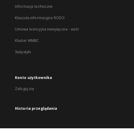
Informacje techniczne
Klauzula informacyjna RODO
Umowa licencyjna niewyłączna - wzór
Klaster WMBC
Statystyki
Konto użytkownika
Zaloguj się
Historia przeglądania