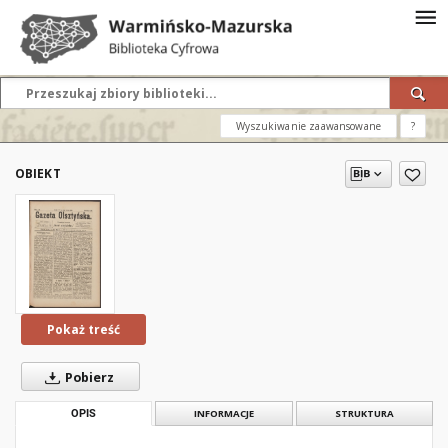
Wyszukiwanie zaawansowane
?
OBIEKT
Pokaż treść
Pobierz
OPIS
INFORMACJE
STRUKTURA