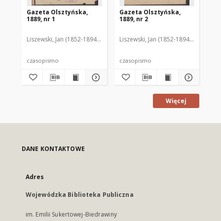
Gazeta Olsztyńska,
Gazeta Olsztyńska,
Ga
1889, nr 1
1889, nr 2
188
Liszewski, Jan (1852-1894). Red.
Liszewski, Jan (1852-1894). Red.
Lis
czasopismo
czasopismo
cz
Więcej
DANE KONTAKTOWE
Adres
Wojewódzka Biblioteka Publiczna
im. Emilii Sukertowej-Biedrawiny