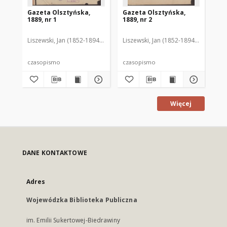
Gazeta Olsztyńska,
Gazeta Olsztyńska,
Ga
1889, nr 1
1889, nr 2
188
Liszewski, Jan (1852-1894). Red.
Liszewski, Jan (1852-1894). Red.
Lis
czasopismo
czasopismo
cz
Więcej
DANE KONTAKTOWE
Adres
Wojewódzka Biblioteka Publiczna
im. Emilii Sukertowej-Biedrawiny