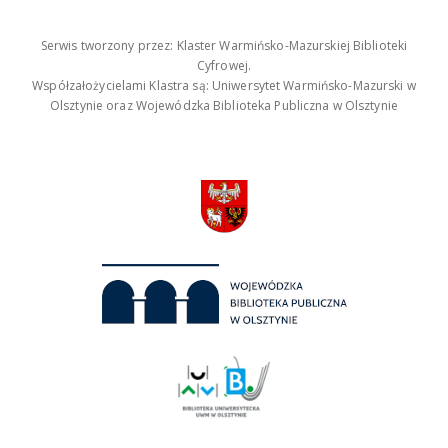
Serwis tworzony przez: Klaster Warmińsko-Mazurskiej Biblioteki
Cyfrowej.
Współzałożycielami Klastra są: Uniwersytet Warmińsko-Mazurski w
Olsztynie oraz Wojewódzka Biblioteka Publiczna w Olsztynie