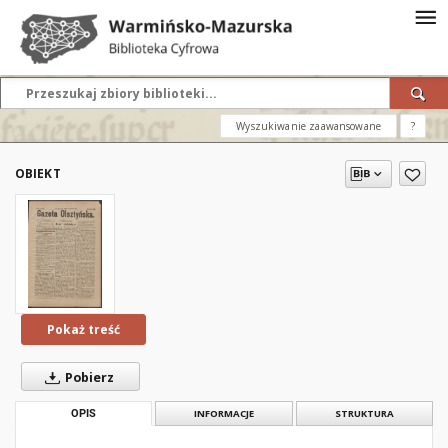
Wyszukiwanie zaawansowane
?
OBIEKT
Pokaż treść
Pobierz
OPIS
INFORMACJE
STRUKTURA