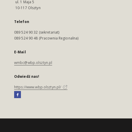
ul. 1 Maja 5
10-117 Olsztyn
Telefon
089 524 90 32 (sekretariat)
089 524 90 48 (Pracownia Regionalna)
E-Mail
wmbc@wbp.olsztyn.pl
Odwiedź nas!
https://www.wbp.olsztyn.pl/