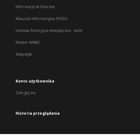
Informacje techniczne
Klauzula informacyjna RODO
Umowa licencyjna niewyłączna - wzór
Klaster WMBC
Statystyki
Konto użytkownika
Zaloguj się
Historia przeglądania