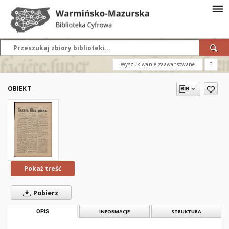
Wyszukiwanie zaawansowane
?
OBIEKT
Pokaż treść
Pobierz
OPIS
INFORMACJE
STRUKTURA