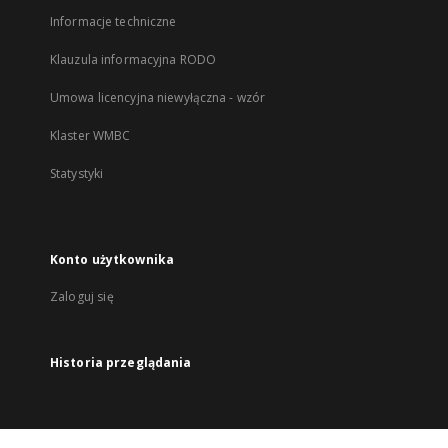
Informacje techniczne
Klauzula informacyjna RODO
Umowa licencyjna niewyłączna - wzór
Klaster WMBC
Statystyki
Konto użytkownika
Zaloguj się
Historia przeglądania