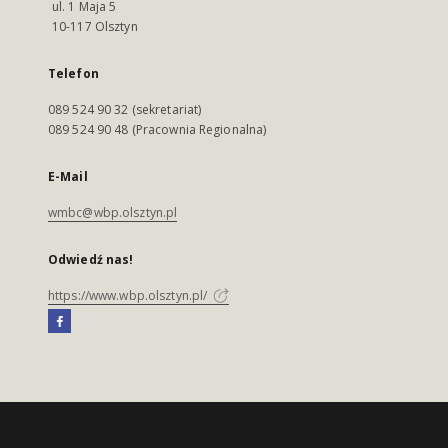
ul. 1 Maja 5
10-117 Olsztyn
Telefon
089 524 90 32 (sekretariat)
089 524 90 48 (Pracownia Regionalna)
E-Mail
wmbc@wbp.olsztyn.pl
Odwiedź nas!
https://www.wbp.olsztyn.pl/