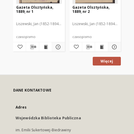
Gazeta Olsztyńska,
Gazeta Olsztyńska,
Ga
1889, nr 1
1889, nr 2
188
Liszewski, Jan (1852-1894). Red.
Liszewski, Jan (1852-1894). Red.
Lis
czasopismo
czasopismo
cz
Więcej
DANE KONTAKTOWE
Adres
Wojewódzka Biblioteka Publiczna
im. Emilii Sukertowej-Biedrawiny