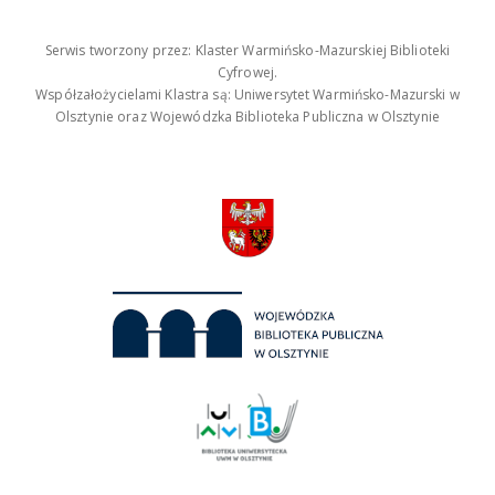
Serwis tworzony przez: Klaster Warmińsko-Mazurskiej Biblioteki
Cyfrowej.
Współzałożycielami Klastra są: Uniwersytet Warmińsko-Mazurski w
Olsztynie oraz Wojewódzka Biblioteka Publiczna w Olsztynie