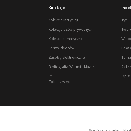
Kolekcje
Inde
Kolekcje instytucji
Tytuł
Kolekcje osób prywatnych
Twór
Kolekcje tematyczne
Wspó
Formy zbiorów
Powią
Zasoby elektroniczne
Tema
Bibliografia Warmii i Mazur
Zakr
...
Opis
Zobacz więcej
Współzałożycielami Klas