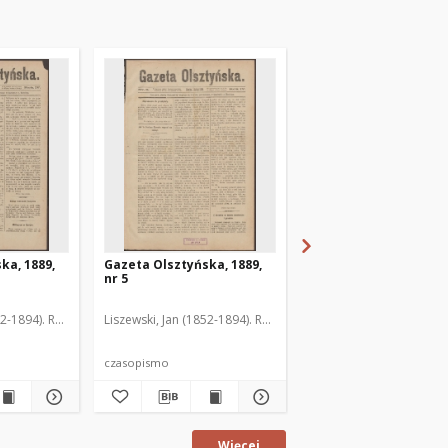
ka, 1889,
Gazeta Olsztyńska, 1889,
Gazeta Olsztyńska, 1
nr 5
nr 6
52-1894). Red.
Liszewski, Jan (1852-1894). Red.
Liszewski, Jan (1852-189
czasopismo
czasopismo
Więcej