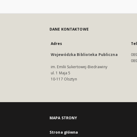
DANE KONTAKTOWE
Adres
Te
Wojewódzka Biblioteka Publiczna
089
089
im. Emilii Sukertowej-Biedrawiny
ul. 1 Maja 5
10-117 Olsztyn
MAPA STRONY
Strona główna