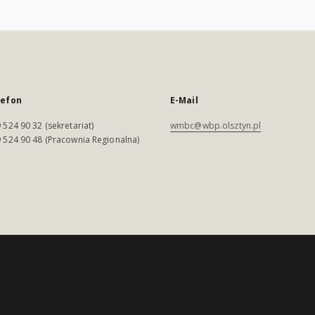
lefon
E-Mail
 524 90 32 (sekretariat)
wmbc@wbp.olsztyn.pl
 524 90 48 (Pracownia Regionalna)