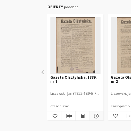
OBIEKTY
podobne
Gazeta Olsztyńska, 1889,
Gazeta Ols
nr 1
nr 2
Liszewski, Jan (1852-1894). Red.
Liszewski, J
czasopismo
czasopismo