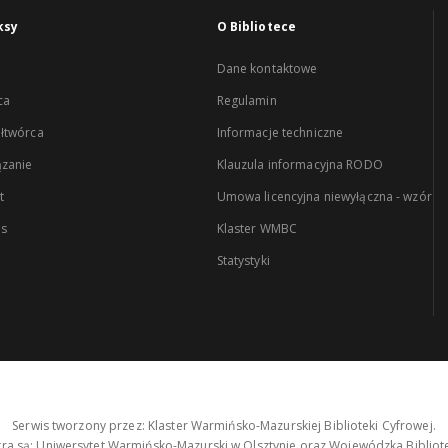
ksy
O Bibliotece
Dane kontaktowe
ca
Regulamin
łtwórca
Informacje techniczne
zanie
Klauzula informacyjna RODO
t
Umowa licencyjna niewyłączna - wzór
es
Klaster WMBC
Statystyki
Serwis tworzony przez: Klaster Warmińsko-Mazurskiej Biblioteki Cyfrowej.
tra są: Uniwersytet Warmińsko-Mazurski w Olsztynie oraz Wojewódzka Bibliote