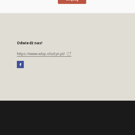
Odwiedź nas!
https://www.wbp.olsztyn.pl/