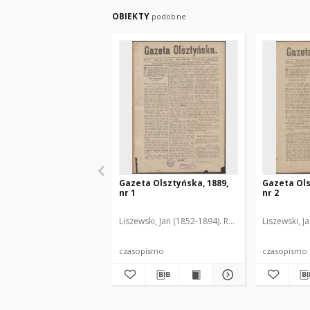
OBIEKTY
podobne
Gazeta Olsztyńska, 1889,
Gazeta Ols
nr 1
nr 2
Liszewski, Jan (1852-1894). Red.
Liszewski, J
czasopismo
czasopismo