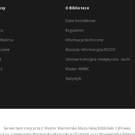
ksy
O Bibliotece
Dane kontaktowe
ca
Regulamin
łtwórca
Informacje techniczne
zanie
Klauzula informacyjna RODO
t
Umowa licencyjna niewyłączna - wzór
es
Klaster WMBC
Statystyki
Serwis tworzony przez: Klaster Warmińsko-Mazurskiej Biblioteki Cyfrowej.
tra są: Uniwersytet Warmińsko-Mazurski w Olsztynie oraz Wojewódzka Bibliote