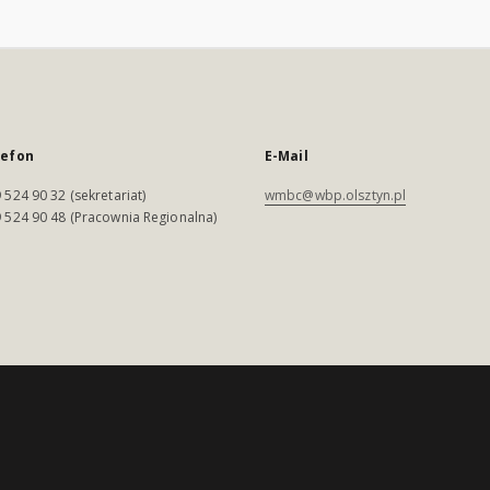
lefon
E-Mail
 524 90 32 (sekretariat)
wmbc@wbp.olsztyn.pl
 524 90 48 (Pracownia Regionalna)