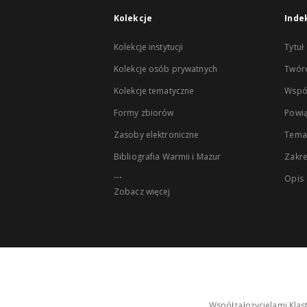
Kolekcje
Inde
Kolekcje instytucji
Tytuł
Kolekcje osób prywatnych
Twór
Kolekcje tematyczne
Wspó
Formy zbiorów
Powią
Zasoby elektroniczne
Tema
Bibliografia Warmii i Mazur
Zakr
...
Opis
Zobacz więcej
Współzałożycielami Klas