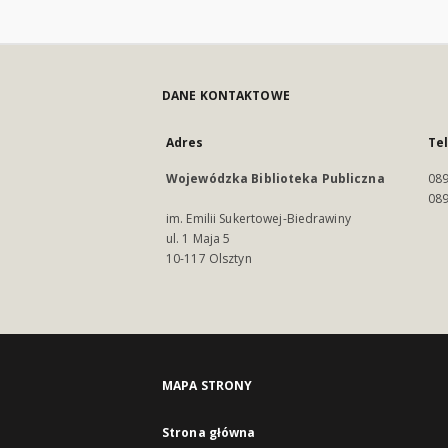
DANE KONTAKTOWE
Adres
Te
Wojewódzka Biblioteka Publiczna
089
089
im. Emilii Sukertowej-Biedrawiny
ul. 1 Maja 5
10-117 Olsztyn
MAPA STRONY
Strona główna