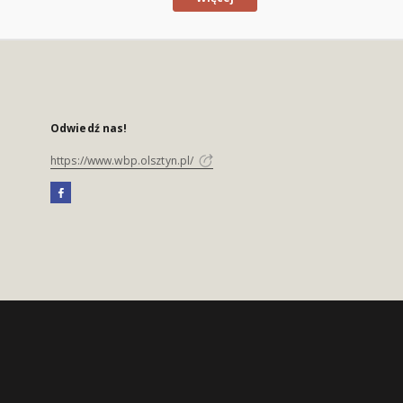
Odwiedź nas!
https://www.wbp.olsztyn.pl/