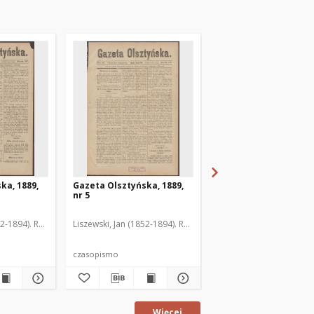
ka, 1889,
Gazeta Olsztyńska, 1889,
Gazeta Olsztyńska, 1
nr 5
nr 6
52-1894). Red.
Liszewski, Jan (1852-1894). Red.
Liszewski, Jan (1852-189
czasopismo
czasopismo
Więcej