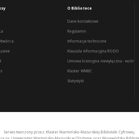
ksy
O Bibliotece
Dane kontaktowe
ca
Regulamin
łtwórca
Informacje techniczne
zanie
Klauzula informacyjna RODO
t
Umowa licencyjna niewyłączna - wzór
es
Klaster WMBC
Statystyki
Serwis tworzony przez: Klaster Warmińsko-Mazurskiej Biblioteki Cyfrowej.
tra są: Uniwersytet Warmińsko-Mazurski w Olsztynie oraz Wojewódzka Bibliote