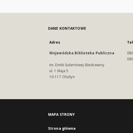
DANE KONTAKTOWE
Adres
Te
Wojewódzka Biblioteka Publiczna
089
089
im. Emilii Sukertowej-Biedrawiny
ul. 1 Maja 5
10-117 Olsztyn
MAPA STRONY
Strona główna