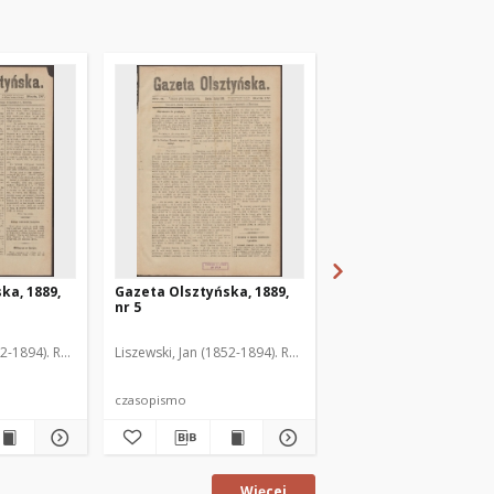
ka, 1889,
Gazeta Olsztyńska, 1889,
Gazeta Olsztyńska, 1
nr 5
nr 6
52-1894). Red.
Liszewski, Jan (1852-1894). Red.
Liszewski, Jan (1852-189
czasopismo
czasopismo
Więcej