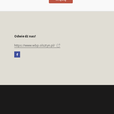
Odwiedź nas!
https://www.wbp.olsztyn.pl/