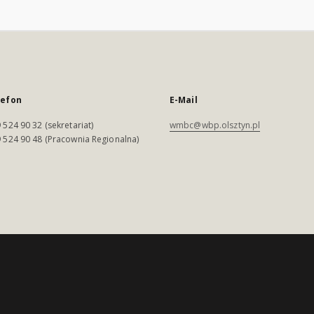
lefon
E-Mail
 524 90 32 (sekretariat)
wmbc@wbp.olsztyn.pl
 524 90 48 (Pracownia Regionalna)