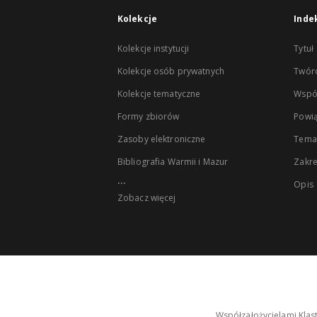
Kolekcje
Inde
Kolekcje instytucji
Tytuł
Kolekcje osób prywatnych
Twór
Kolekcje tematyczne
Wspó
Formy zbiorów
Powią
Zasoby elektroniczne
Tema
Bibliografia Warmii i Mazur
Zakr
...
Opis
Zobacz więcej
Współzałożycielami Klas