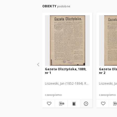
OBIEKTY
podobne
Gazeta Olsztyńska, 1889,
Gazeta Ols
nr 1
nr 2
Liszewski, Jan (1852-1894). Red.
Liszewski, J
czasopismo
czasopismo