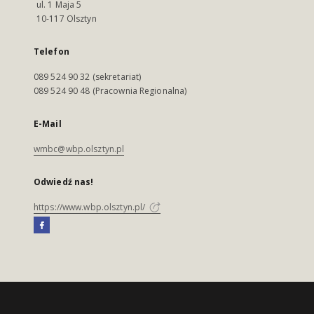
ul. 1 Maja 5
10-117 Olsztyn
Telefon
089 524 90 32 (sekretariat)
089 524 90 48 (Pracownia Regionalna)
E-Mail
wmbc@wbp.olsztyn.pl
Odwiedź nas!
https://www.wbp.olsztyn.pl/