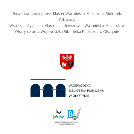
Serwis tworzony przez: Klaster Warmińsko-Mazurskiej Biblioteki
Cyfrowej.
Współzałożycielami Klastra są: Uniwersytet Warmińsko-Mazurski w
Olsztynie oraz Wojewódzka Biblioteka Publiczna w Olsztynie