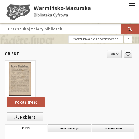
Wyszukiwanie zaawansowane
?
OBIEKT
Pokaż treść
Pobierz
OPIS
INFORMACJE
STRUKTURA