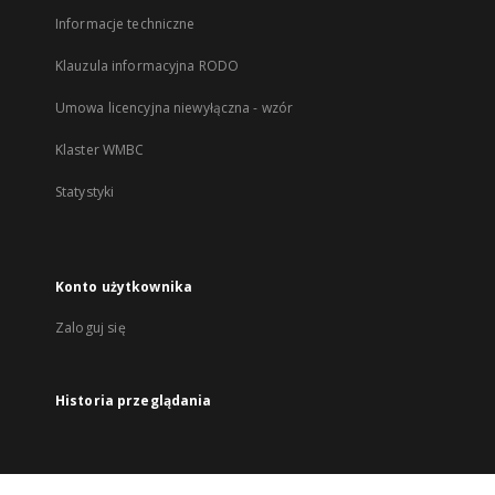
Informacje techniczne
Klauzula informacyjna RODO
Umowa licencyjna niewyłączna - wzór
Klaster WMBC
Statystyki
Konto użytkownika
Zaloguj się
Historia przeglądania