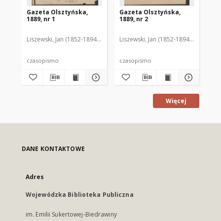
Gazeta Olsztyńska,
Gazeta Olsztyńska,
Ga
1889, nr 1
1889, nr 2
188
Liszewski, Jan (1852-1894). Red.
Liszewski, Jan (1852-1894). Red.
Lis
czasopismo
czasopismo
cz
Więcej
DANE KONTAKTOWE
Adres
Wojewódzka Biblioteka Publiczna
im. Emilii Sukertowej-Biedrawiny