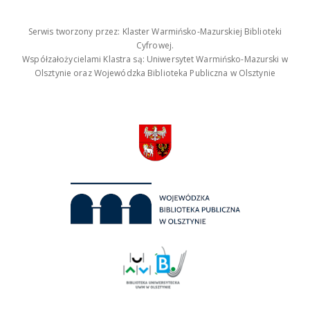
Serwis tworzony przez: Klaster Warmińsko-Mazurskiej Biblioteki
Cyfrowej.
Współzałożycielami Klastra są: Uniwersytet Warmińsko-Mazurski w
Olsztynie oraz Wojewódzka Biblioteka Publiczna w Olsztynie