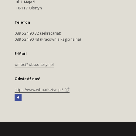
ul. 1 Maja 5
10-117 Olsztyn
Telefon
089 524 90 32 (sekretariat)
089 524 90 48 (Pracownia Regionalna)
E-Mail
wmbc@wbp.olsztyn.pl
Odwiedź nas!
https://www.wbp.olsztyn.pl/