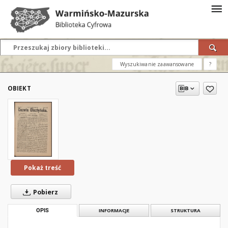
Wyszukiwanie zaawansowane
?
OBIEKT
Pokaż treść
Pobierz
OPIS
INFORMACJE
STRUKTURA