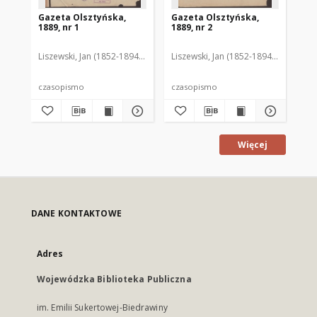
Gazeta Olsztyńska,
Gazeta Olsztyńska,
Ga
1889, nr 1
1889, nr 2
188
Liszewski, Jan (1852-1894). Red.
Liszewski, Jan (1852-1894). Red.
Lis
czasopismo
czasopismo
cz
Więcej
DANE KONTAKTOWE
Adres
Wojewódzka Biblioteka Publiczna
im. Emilii Sukertowej-Biedrawiny