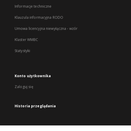
Informacje techniczne
Klauzula informacyjna RODO
Umowa licencyjna niewyłączna - wzór
Klaster WMBC
Statystyki
Konto użytkownika
Zaloguj się
Historia przeglądania