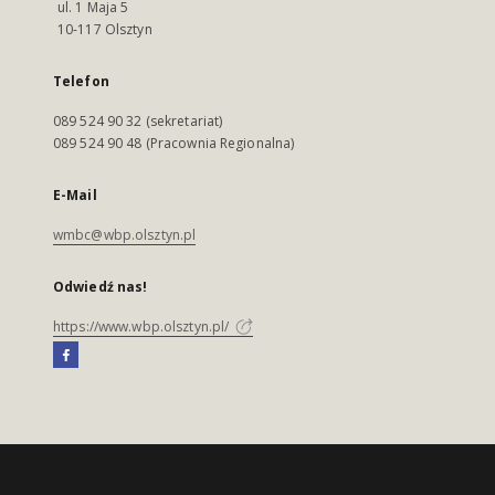
ul. 1 Maja 5
10-117 Olsztyn
Telefon
089 524 90 32 (sekretariat)
089 524 90 48 (Pracownia Regionalna)
E-Mail
wmbc@wbp.olsztyn.pl
Odwiedź nas!
https://www.wbp.olsztyn.pl/