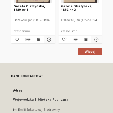
Gazeta Olsztyńska,
Gazeta Olsztyńska,
Ga
1889, nr 1
1889, nr 2
188
Liszewski, Jan (1852-1894). Red.
Liszewski, Jan (1852-1894). Red.
Lis
czasopismo
czasopismo
cz
Więcej
DANE KONTAKTOWE
Adres
Wojewódzka Biblioteka Publiczna
im. Emilii Sukertowej-Biedrawiny