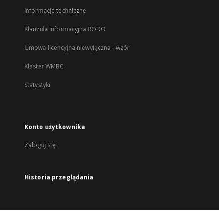
Informacje techniczne
Klauzula informacyjna RODO
Umowa licencyjna niewyłączna - wzór
Klaster WMBC
Statystyki
Konto użytkownika
Zaloguj się
Historia przeglądania