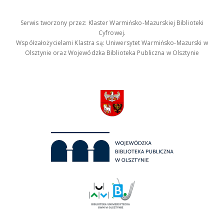
Serwis tworzony przez: Klaster Warmińsko-Mazurskiej Biblioteki
Cyfrowej.
Współzałożycielami Klastra są: Uniwersytet Warmińsko-Mazurski w
Olsztynie oraz Wojewódzka Biblioteka Publiczna w Olsztynie