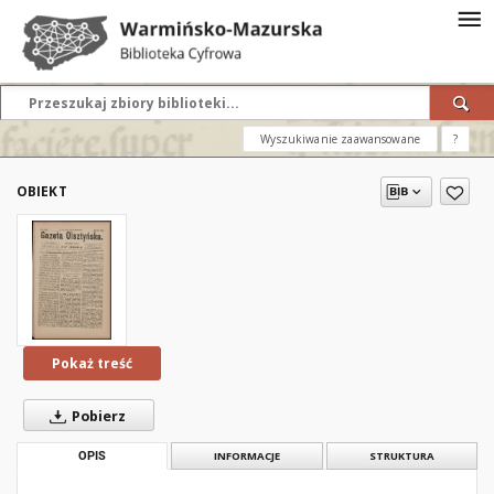
Wyszukiwanie zaawansowane
?
OBIEKT
Pokaż treść
Pobierz
OPIS
INFORMACJE
STRUKTURA