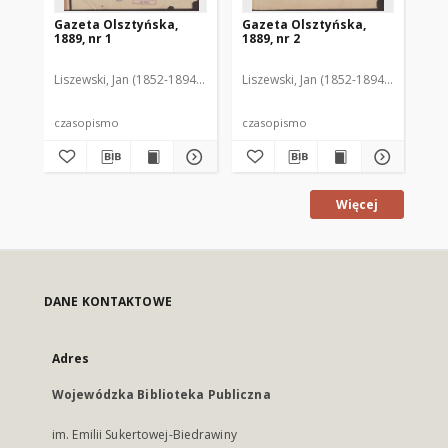
Gazeta Olsztyńska,
Gazeta Olsztyńska,
Ga
1889, nr 1
1889, nr 2
188
Liszewski, Jan (1852-1894). Red.
Liszewski, Jan (1852-1894). Red.
Lis
czasopismo
czasopismo
cz
Więcej
DANE KONTAKTOWE
Adres
Wojewódzka Biblioteka Publiczna
im. Emilii Sukertowej-Biedrawiny