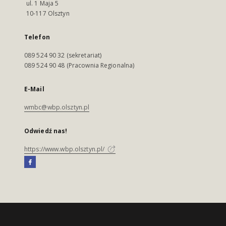
ul. 1 Maja 5
10-117 Olsztyn
Telefon
089 524 90 32 (sekretariat)
089 524 90 48 (Pracownia Regionalna)
E-Mail
wmbc@wbp.olsztyn.pl
Odwiedź nas!
https://www.wbp.olsztyn.pl/