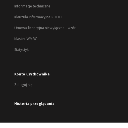
Informacje techniczne
Klauzula informacyjna RODO
Umowa licencyjna niewyłączna - wzór
Klaster WMBC
Statystyki
Konto użytkownika
Zaloguj się
Historia przeglądania