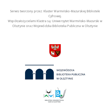
Serwis tworzony przez: Klaster Warmińsko-Mazurskiej Biblioteki
Cyfrowej.
Współzałożycielami Klastra są: Uniwersytet Warmińsko-Mazurski w
Olsztynie oraz Wojewódzka Biblioteka Publiczna w Olsztynie