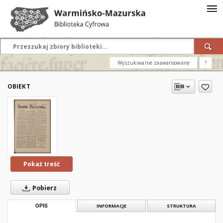
Wyszukiwanie zaawansowane
?
OBIEKT
Pokaż treść
Pobierz
OPIS
INFORMACJE
STRUKTURA