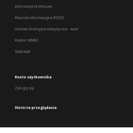
Informacje techniczne
Klauzula informacyjna RODO
Umowa licencyjna niewyłączna - wzór
Klaster WMBC
Statystyki
Konto użytkownika
Zaloguj się
Historia przeglądania