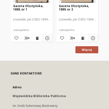
Gazeta Olsztyńska,
Gazeta Olsztyńska,
Ga
1889, nr 1
1889, nr 2
188
Liszewski, Jan (1852-1894). Red.
Liszewski, Jan (1852-1894). Red.
Lis
czasopismo
czasopismo
cz
Więcej
DANE KONTAKTOWE
Adres
Wojewódzka Biblioteka Publiczna
im. Emilii Sukertowej-Biedrawiny