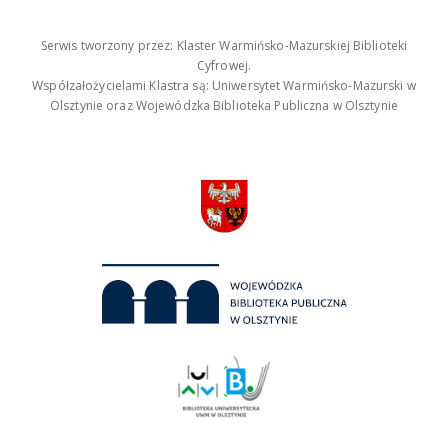
Serwis tworzony przez: Klaster Warmińsko-Mazurskiej Biblioteki
Cyfrowej.
Współzałożycielami Klastra są: Uniwersytet Warmińsko-Mazurski w
Olsztynie oraz Wojewódzka Biblioteka Publiczna w Olsztynie