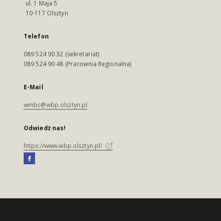
ul. 1 Maja 5
10-117 Olsztyn
Telefon
089 524 90 32 (sekretariat)
089 524 90 48 (Pracownia Regionalna)
E-Mail
wmbc@wbp.olsztyn.pl
Odwiedź nas!
https://www.wbp.olsztyn.pl/