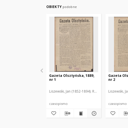
OBIEKTY
podobne
Gazeta Olsztyńska, 1889,
Gazeta Ols
nr 1
nr 2
Liszewski, Jan (1852-1894). Red.
Liszewski, J
czasopismo
czasopismo