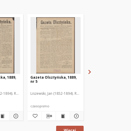
ka, 1889,
Gazeta Olsztyńska, 1889,
Gazeta Olsztyńska, 1
nr 5
nr 6
52-1894). Red.
Liszewski, Jan (1852-1894). Red.
Liszewski, Jan (1852-189
czasopismo
czasopismo
Więcej