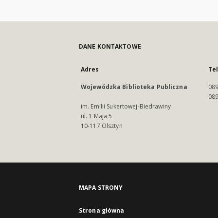
DANE KONTAKTOWE
Adres
Te
Wojewódzka Biblioteka Publiczna
089
089
im. Emilii Sukertowej-Biedrawiny
ul. 1 Maja 5
10-117 Olsztyn
MAPA STRONY
Strona główna