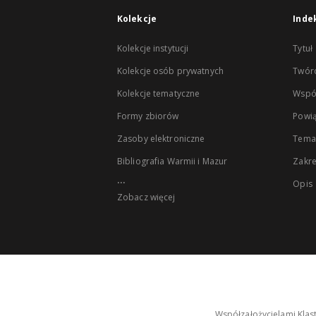
Kolekcje
Inde
Kolekcje instytucji
Tytuł
Kolekcje osób prywatnych
Twór
Kolekcje tematyczne
Wspó
Formy zbiorów
Powią
Zasoby elektroniczne
Tema
Bibliografia Warmii i Mazur
Zakr
...
Opis
Zobacz więcej
Współzałożycielami Klas