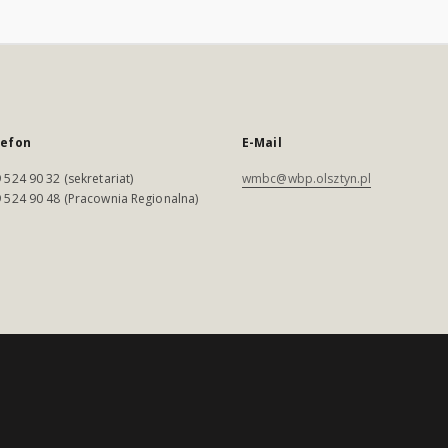
lefon
E-Mail
 524 90 32 (sekretariat)
wmbc@wbp.olsztyn.pl
 524 90 48 (Pracownia Regionalna)