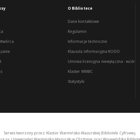
ksy
O Bibliotece
Dane kontaktowe
ca
Regulamin
łtwórca
Informacje techniczne
zanie
Klauzula informacyjna RODO
t
Umowa licencyjna niewyłączna - wzór
es
Klaster WMBC
Statystyki
Serwis tworzony przez: Klaster Warmińsko-Mazurskiej Biblioteki Cyfrowej.
tra są: Uniwersytet Warmińsko-Mazurski w Olsztynie oraz Wojewódzka Bibliote