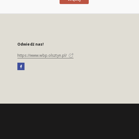
Odwiedź nas!
https://www.wbp.olsztyn.pl/