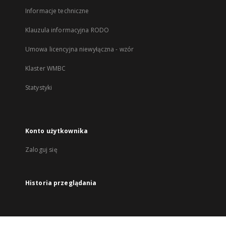
Informacje techniczne
Klauzula informacyjna RODO
Umowa licencyjna niewyłączna - wzór
Klaster WMBC
Statystyki
Konto użytkownika
Zaloguj się
Historia przeglądania