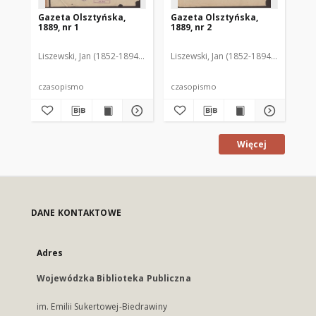
Gazeta Olsztyńska,
Gazeta Olsztyńska,
Ga
1889, nr 1
1889, nr 2
188
Liszewski, Jan (1852-1894). Red.
Liszewski, Jan (1852-1894). Red.
Lis
czasopismo
czasopismo
cz
Więcej
DANE KONTAKTOWE
Adres
Wojewódzka Biblioteka Publiczna
im. Emilii Sukertowej-Biedrawiny