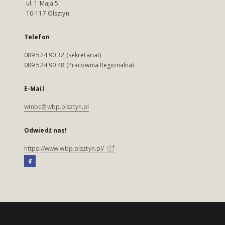
ul. 1 Maja 5
10-117 Olsztyn
Telefon
089 524 90 32 (sekretariat)
089 524 90 48 (Pracownia Regionalna)
E-Mail
wmbc@wbp.olsztyn.pl
Odwiedź nas!
https://www.wbp.olsztyn.pl/