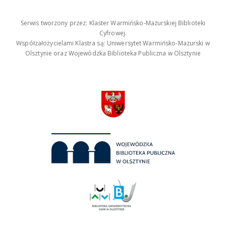
Serwis tworzony przez: Klaster Warmińsko-Mazurskiej Biblioteki
Cyfrowej.
Współzałożycielami Klastra są: Uniwersytet Warmińsko-Mazurski w
Olsztynie oraz Wojewódzka Biblioteka Publiczna w Olsztynie