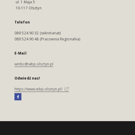
ul. 1 Maja 5
10-117 Olsztyn
Telefon
089 524 90 32 (sekretariat)
089 524 90 48 (Pracownia Regionalna)
E-Mail
wmbc@wbp.olsztyn.pl
Odwiedź nas!
https://www.wbp.olsztyn.pl/