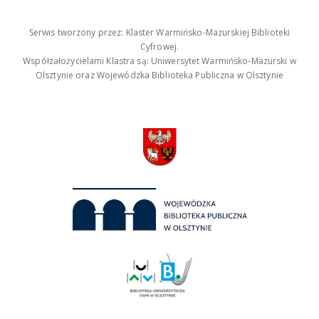
Serwis tworzony przez: Klaster Warmińsko-Mazurskiej Biblioteki
Cyfrowej.
Współzałożycielami Klastra są: Uniwersytet Warmińsko-Mazurski w
Olsztynie oraz Wojewódzka Biblioteka Publiczna w Olsztynie