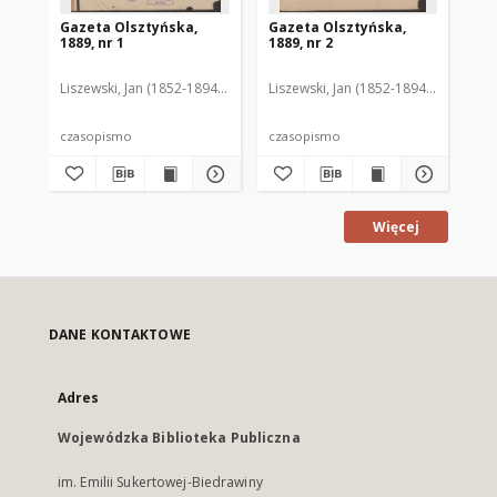
Gazeta Olsztyńska,
Gazeta Olsztyńska,
Ga
1889, nr 1
1889, nr 2
188
Liszewski, Jan (1852-1894). Red.
Liszewski, Jan (1852-1894). Red.
Lis
czasopismo
czasopismo
cz
Więcej
DANE KONTAKTOWE
Adres
Wojewódzka Biblioteka Publiczna
im. Emilii Sukertowej-Biedrawiny