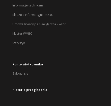
Informacje techniczne
Klauzula informacyjna RODO
Umowa licencyjna niewyłączna - wzór
Klaster WMBC
Statystyki
Konto użytkownika
Zaloguj się
Historia przeglądania