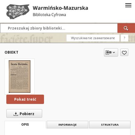
Wyszukiwanie zaawansowane
?
OBIEKT
Pokaż treść
Pobierz
OPIS
INFORMACJE
STRUKTURA