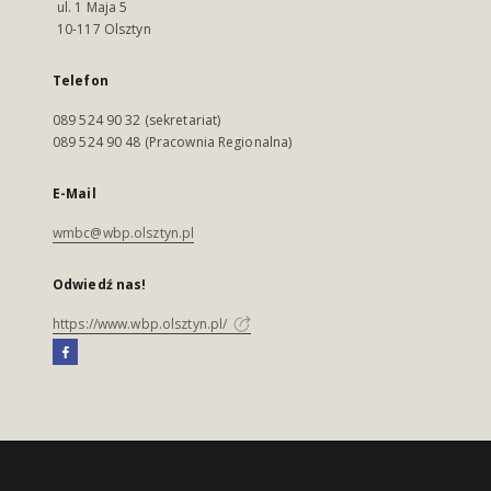
ul. 1 Maja 5
10-117 Olsztyn
Telefon
089 524 90 32 (sekretariat)
089 524 90 48 (Pracownia Regionalna)
E-Mail
wmbc@wbp.olsztyn.pl
Odwiedź nas!
https://www.wbp.olsztyn.pl/