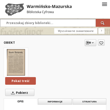
Wyszukiwanie zaawansowane
?
OBIEKT
Pokaż treść
Pobierz
OPIS
INFORMACJE
STRUKTURA