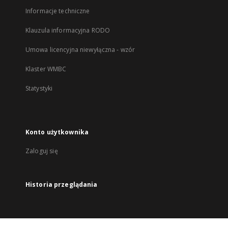
Informacje techniczne
Klauzula informacyjna RODO
Umowa licencyjna niewyłączna - wzór
Klaster WMBC
Statystyki
Konto użytkownika
Zaloguj się
Historia przeglądania