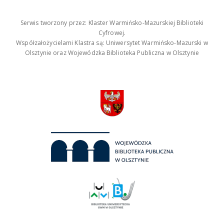
Serwis tworzony przez: Klaster Warmińsko-Mazurskiej Biblioteki
Cyfrowej.
Współzałożycielami Klastra są: Uniwersytet Warmińsko-Mazurski w
Olsztynie oraz Wojewódzka Biblioteka Publiczna w Olsztynie