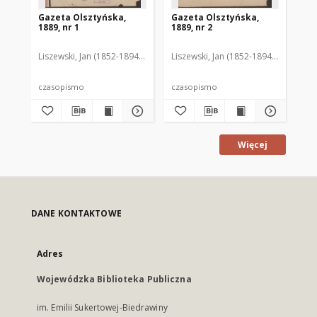
Gazeta Olsztyńska,
Gazeta Olsztyńska,
Ga
1889, nr 1
1889, nr 2
188
Liszewski, Jan (1852-1894). Red.
Liszewski, Jan (1852-1894). Red.
Lis
czasopismo
czasopismo
cz
Więcej
DANE KONTAKTOWE
Adres
Wojewódzka Biblioteka Publiczna
im. Emilii Sukertowej-Biedrawiny