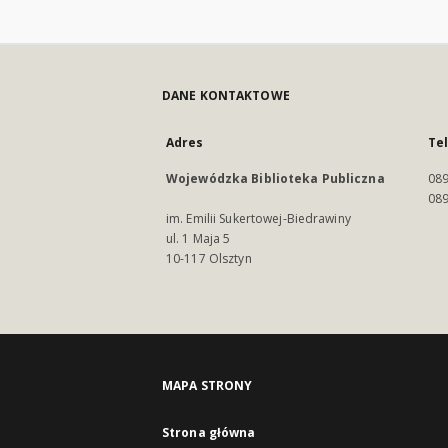
DANE KONTAKTOWE
Adres
Te
Wojewódzka Biblioteka Publiczna
089
089
im. Emilii Sukertowej-Biedrawiny
ul. 1 Maja 5
10-117 Olsztyn
MAPA STRONY
Strona główna