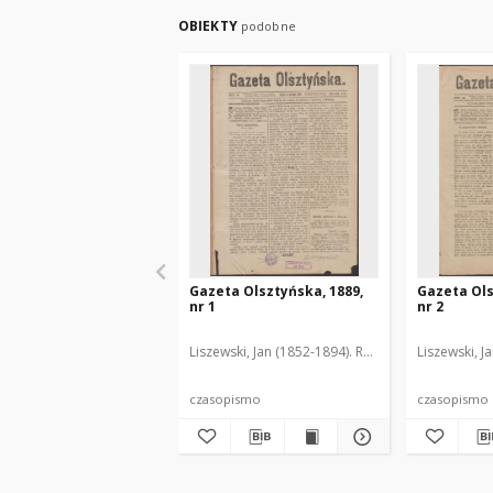
OBIEKTY
podobne
Gazeta Olsztyńska, 1889,
Gazeta Ols
nr 1
nr 2
Liszewski, Jan (1852-1894). Red.
Liszewski, J
czasopismo
czasopismo