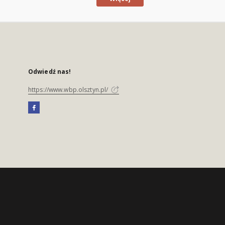
Odwiedź nas!
https://www.wbp.olsztyn.pl/