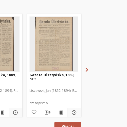
ka, 1889,
Gazeta Olsztyńska, 1889,
Gazeta Olsztyńska, 1
nr 5
nr 6
52-1894). Red.
Liszewski, Jan (1852-1894). Red.
Liszewski, Jan (1852-189
czasopismo
czasopismo
Więcej