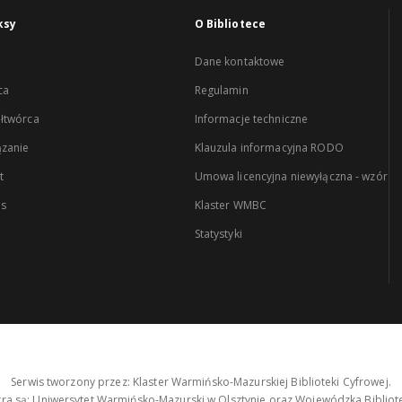
ksy
O Bibliotece
Dane kontaktowe
ca
Regulamin
łtwórca
Informacje techniczne
zanie
Klauzula informacyjna RODO
t
Umowa licencyjna niewyłączna - wzór
es
Klaster WMBC
Statystyki
Serwis tworzony przez: Klaster Warmińsko-Mazurskiej Biblioteki Cyfrowej.
tra są: Uniwersytet Warmińsko-Mazurski w Olsztynie oraz Wojewódzka Bibliote