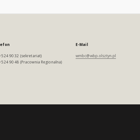
lefon
E-Mail
 524 90 32 (sekretariat)
wmbc@wbp.olsztyn.pl
 524 90 48 (Pracownia Regionalna)