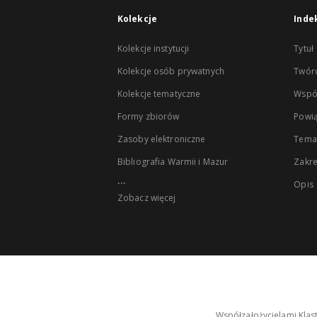
Kolekcje
Inde
Kolekcje instytucji
Tytuł
Kolekcje osób prywatnych
Twór
Kolekcje tematyczne
Wspó
Formy zbiorów
Powią
Zasoby elektroniczne
Tema
Bibliografia Warmii i Mazur
Zakr
...
Opis
Zobacz więcej
Współzałożycielami Klas