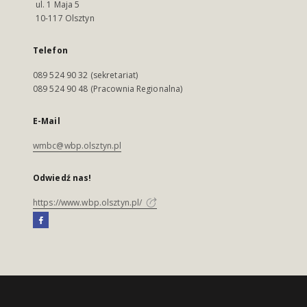
ul. 1 Maja 5
10-117 Olsztyn
Telefon
089 524 90 32 (sekretariat)
089 524 90 48 (Pracownia Regionalna)
E-Mail
wmbc@wbp.olsztyn.pl
Odwiedź nas!
https://www.wbp.olsztyn.pl/