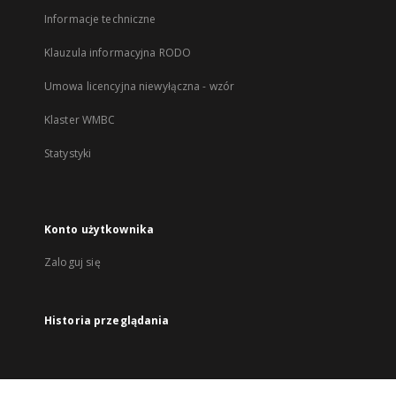
Informacje techniczne
Klauzula informacyjna RODO
Umowa licencyjna niewyłączna - wzór
Klaster WMBC
Statystyki
Konto użytkownika
Zaloguj się
Historia przeglądania