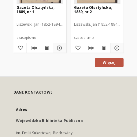
Gazeta Olsztyńska,
Gazeta Olsztyńska,
Ga
1889, nr 1
1889, nr 2
188
Liszewski, Jan (1852-1894). Red.
Liszewski, Jan (1852-1894). Red.
Lis
czasopismo
czasopismo
cz
Więcej
DANE KONTAKTOWE
Adres
Wojewódzka Biblioteka Publiczna
im. Emilii Sukertowej-Biedrawiny