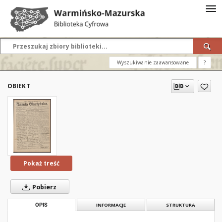
Wyszukiwanie zaawansowane
?
OBIEKT
Pokaż treść
Pobierz
OPIS
INFORMACJE
STRUKTURA