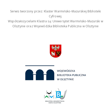
Serwis tworzony przez: Klaster Warmińsko-Mazurskiej Biblioteki
Cyfrowej.
Współzałożycielami Klastra są: Uniwersytet Warmińsko-Mazurski w
Olsztynie oraz Wojewódzka Biblioteka Publiczna w Olsztynie