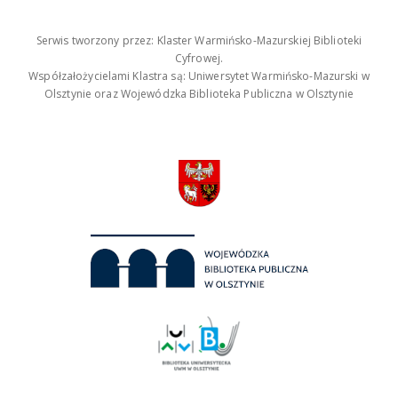
Serwis tworzony przez: Klaster Warmińsko-Mazurskiej Biblioteki
Cyfrowej.
Współzałożycielami Klastra są: Uniwersytet Warmińsko-Mazurski w
Olsztynie oraz Wojewódzka Biblioteka Publiczna w Olsztynie