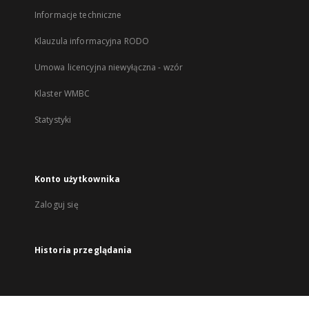
Informacje techniczne
Klauzula informacyjna RODO
Umowa licencyjna niewyłączna - wzór
Klaster WMBC
Statystyki
Konto użytkownika
Zaloguj się
Historia przeglądania