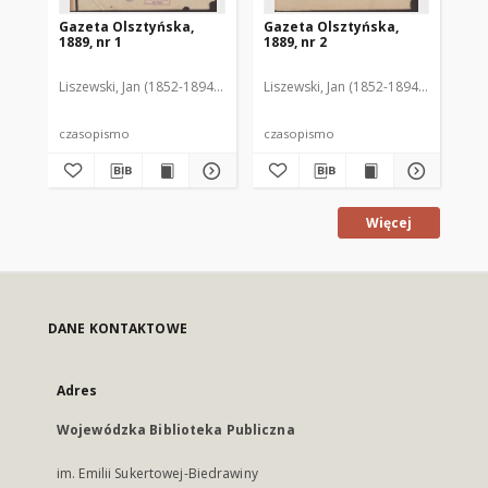
Gazeta Olsztyńska,
Gazeta Olsztyńska,
Ga
1889, nr 1
1889, nr 2
188
Liszewski, Jan (1852-1894). Red.
Liszewski, Jan (1852-1894). Red.
Lis
czasopismo
czasopismo
cz
Więcej
DANE KONTAKTOWE
Adres
Wojewódzka Biblioteka Publiczna
im. Emilii Sukertowej-Biedrawiny