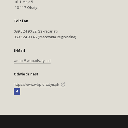
ul. 1 Maja 5
10-117 Olsztyn
Telefon
089 524 90 32 (sekretariat)
089 524 90 48 (Pracownia Regionalna)
E-Mail
wmbc@wbp.olsztyn.pl
Odwiedź nas!
https://www.wbp.olsztyn.pl/