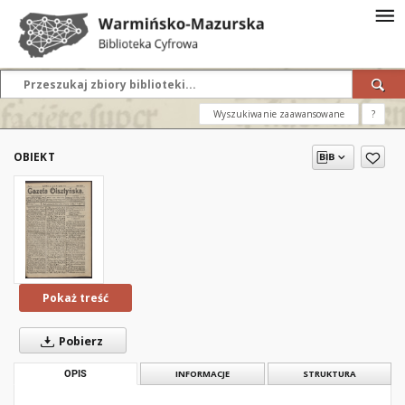
Wyszukiwanie zaawansowane
?
OBIEKT
Pokaż treść
Pobierz
OPIS
INFORMACJE
STRUKTURA