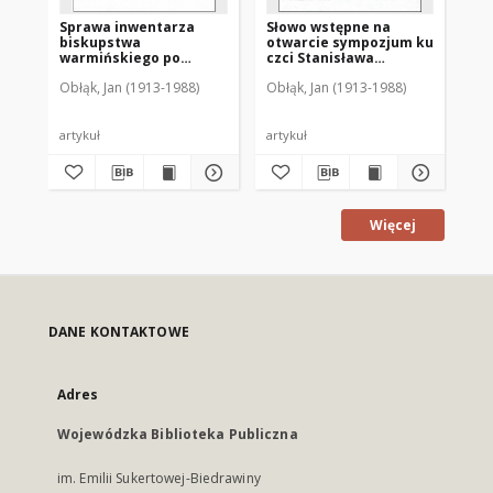
Sprawa inwentarza
Słowo wstępne na
Życ
biskupstwa
otwarcie sympozjum ku
lud
warmińskiego po
czci Stanisława
Ol
przejściu Ignacego
Hozjusza dnia 22
wi
Obłąk, Jan (1913-1988)
Obłąk, Jan (1913-1988)
Obł
Krasickiego do Gniezna
października 1978 r.
artykuł
artykuł
art
Więcej
DANE KONTAKTOWE
Adres
Wojewódzka Biblioteka Publiczna
im. Emilii Sukertowej-Biedrawiny