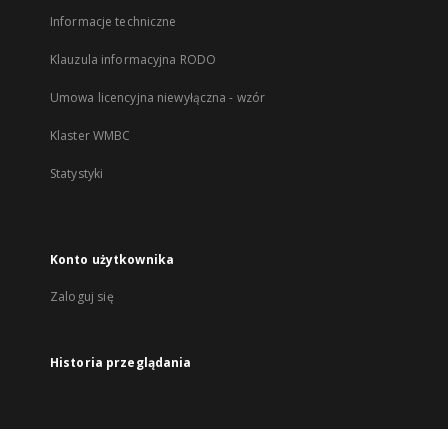
Informacje techniczne
Klauzula informacyjna RODO
Umowa licencyjna niewyłączna - wzór
Klaster WMBC
Statystyki
Konto użytkownika
Zaloguj się
Historia przeglądania