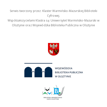
Serwis tworzony przez: Klaster Warmińsko-Mazurskiej Biblioteki
Cyfrowej.
Współzałożycielami Klastra są: Uniwersytet Warmińsko-Mazurski w
Olsztynie oraz Wojewódzka Biblioteka Publiczna w Olsztynie