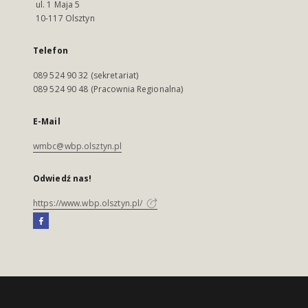
ul. 1 Maja 5
10-117 Olsztyn
Telefon
089 524 90 32 (sekretariat)
089 524 90 48 (Pracownia Regionalna)
E-Mail
wmbc@wbp.olsztyn.pl
Odwiedź nas!
https://www.wbp.olsztyn.pl/