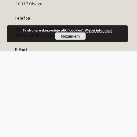
10-117 Olsztyn
Telefon
089 524 90 32 (sekretariat)
Ta strona wykorzystuje pliki 'cookies'.
Więcej informacji
089 524 90 48 (Pracownia Regionalna)
Rozumiem
E-Mail
wmbc@wbp.olsztyn.pl
Odwiedź nas!
https://www.wbp.olsztyn.pl/
MAPA STRONY