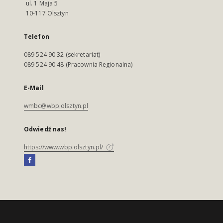
ul. 1 Maja 5
10-117 Olsztyn
Telefon
089 524 90 32 (sekretariat)
089 524 90 48 (Pracownia Regionalna)
E-Mail
wmbc@wbp.olsztyn.pl
Odwiedź nas!
https://www.wbp.olsztyn.pl/