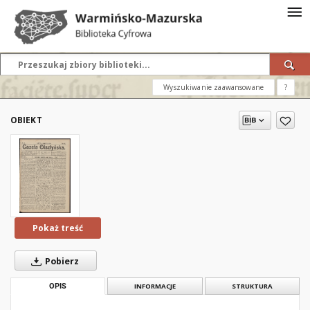
Wyszukiwanie zaawansowane
?
OBIEKT
Pokaż treść
Pobierz
OPIS
INFORMACJE
STRUKTURA