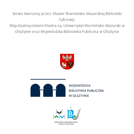
Serwis tworzony przez: Klaster Warmińsko-Mazurskiej Biblioteki
Cyfrowej.
Współzałożycielami Klastra są: Uniwersytet Warmińsko-Mazurski w
Olsztynie oraz Wojewódzka Biblioteka Publiczna w Olsztynie