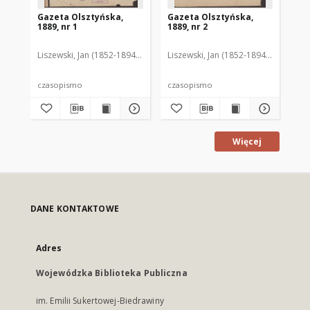
Gazeta Olsztyńska,
Gazeta Olsztyńska,
Ga
1889, nr 1
1889, nr 2
188
Liszewski, Jan (1852-1894). Red.
Liszewski, Jan (1852-1894). Red.
Lis
czasopismo
czasopismo
cz
Więcej
DANE KONTAKTOWE
Adres
Wojewódzka Biblioteka Publiczna
im. Emilii Sukertowej-Biedrawiny