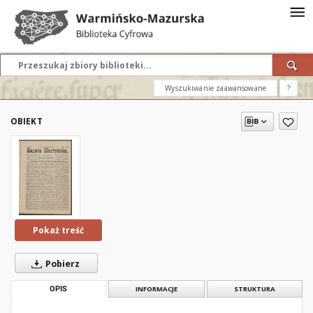
Wyszukiwanie zaawansowane
?
OBIEKT
Pokaż treść
Pobierz
OPIS
INFORMACJE
STRUKTURA