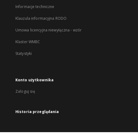
Informacje techniczne
Klauzula informacyjna RODO
Umowa licencyjna niewyłączna - wzór
Klaster WMBC
Statystyki
Konto użytkownika
Zaloguj się
Historia przeglądania