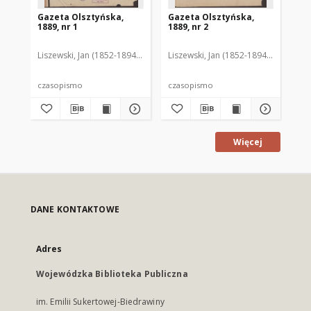
Gazeta Olsztyńska,
Gazeta Olsztyńska,
Ga
1889, nr 1
1889, nr 2
188
Liszewski, Jan (1852-1894). Red.
Liszewski, Jan (1852-1894). Red.
Lis
czasopismo
czasopismo
cz
Więcej
DANE KONTAKTOWE
Adres
Wojewódzka Biblioteka Publiczna
im. Emilii Sukertowej-Biedrawiny