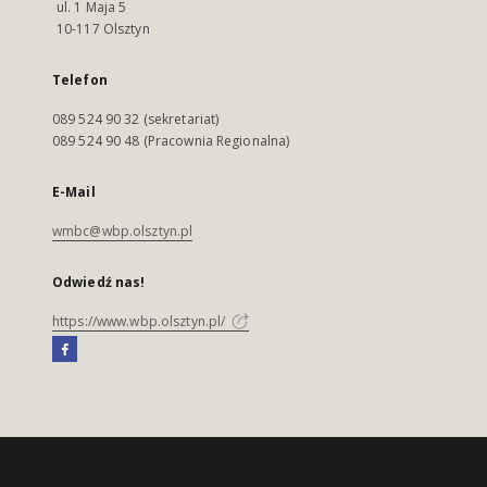
ul. 1 Maja 5
10-117 Olsztyn
Telefon
089 524 90 32 (sekretariat)
089 524 90 48 (Pracownia Regionalna)
E-Mail
wmbc@wbp.olsztyn.pl
Odwiedź nas!
https://www.wbp.olsztyn.pl/