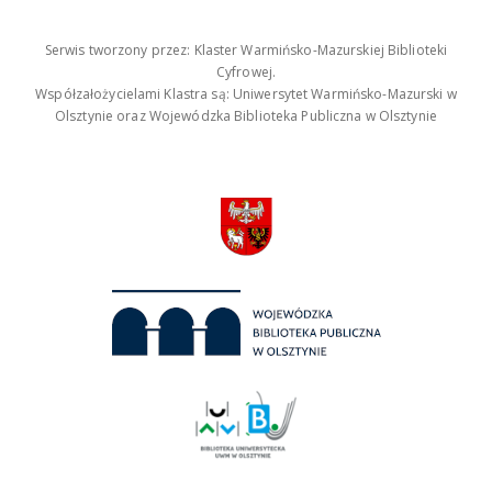
Serwis tworzony przez: Klaster Warmińsko-Mazurskiej Biblioteki
Cyfrowej.
Współzałożycielami Klastra są: Uniwersytet Warmińsko-Mazurski w
Olsztynie oraz Wojewódzka Biblioteka Publiczna w Olsztynie