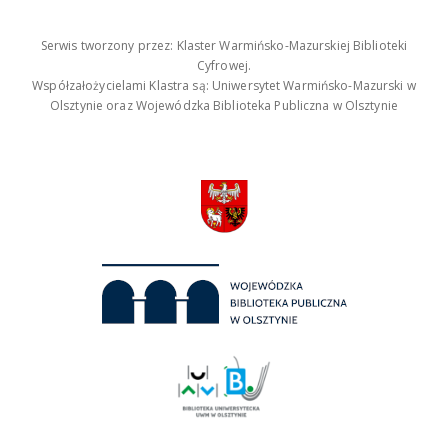
Serwis tworzony przez: Klaster Warmińsko-Mazurskiej Biblioteki
Cyfrowej.
Współzałożycielami Klastra są: Uniwersytet Warmińsko-Mazurski w
Olsztynie oraz Wojewódzka Biblioteka Publiczna w Olsztynie