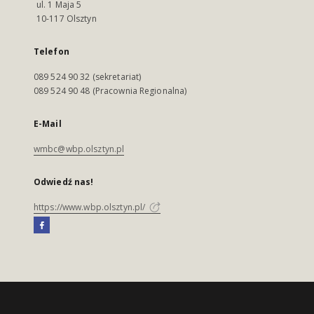
ul. 1 Maja 5
10-117 Olsztyn
Telefon
089 524 90 32 (sekretariat)
089 524 90 48 (Pracownia Regionalna)
E-Mail
wmbc@wbp.olsztyn.pl
Odwiedź nas!
https://www.wbp.olsztyn.pl/