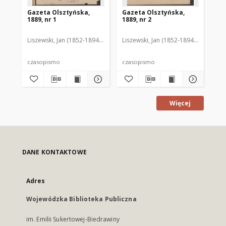
Gazeta Olsztyńska,
Gazeta Olsztyńska,
Ga
1889, nr 1
1889, nr 2
188
Liszewski, Jan (1852-1894). Red.
Liszewski, Jan (1852-1894). Red.
Lis
czasopismo
czasopismo
cz
Więcej
DANE KONTAKTOWE
Adres
Wojewódzka Biblioteka Publiczna
im. Emilii Sukertowej-Biedrawiny