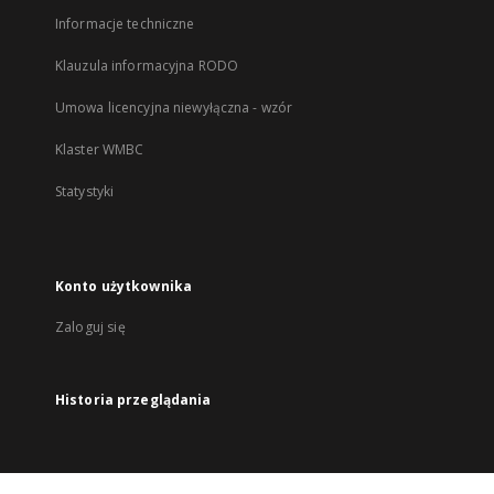
Informacje techniczne
Klauzula informacyjna RODO
Umowa licencyjna niewyłączna - wzór
Klaster WMBC
Statystyki
Konto użytkownika
Zaloguj się
Historia przeglądania