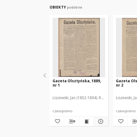
OBIEKTY
podobne
Gazeta Olsztyńska, 1889,
Gazeta Ols
nr 1
nr 2
Liszewski, Jan (1852-1894). Red.
Liszewski, J
czasopismo
czasopismo