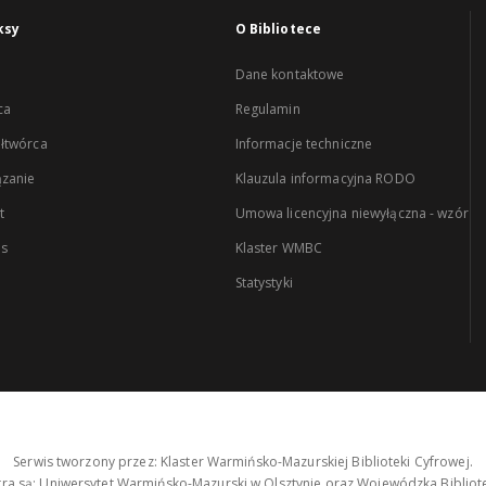
ksy
O Bibliotece
Dane kontaktowe
ca
Regulamin
łtwórca
Informacje techniczne
zanie
Klauzula informacyjna RODO
t
Umowa licencyjna niewyłączna - wzór
es
Klaster WMBC
Statystyki
Serwis tworzony przez: Klaster Warmińsko-Mazurskiej Biblioteki Cyfrowej.
tra są: Uniwersytet Warmińsko-Mazurski w Olsztynie oraz Wojewódzka Bibliote