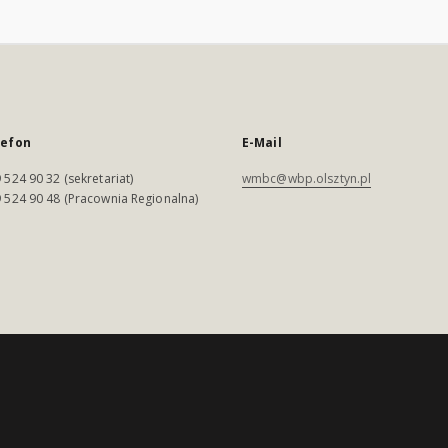
lefon
E-Mail
 524 90 32 (sekretariat)
wmbc@wbp.olsztyn.pl
 524 90 48 (Pracownia Regionalna)