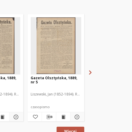
ka, 1889,
Gazeta Olsztyńska, 1889,
Gazeta Olsztyńska, 1
nr 5
nr 6
52-1894). Red.
Liszewski, Jan (1852-1894). Red.
Liszewski, Jan (1852-189
czasopismo
czasopismo
Więcej