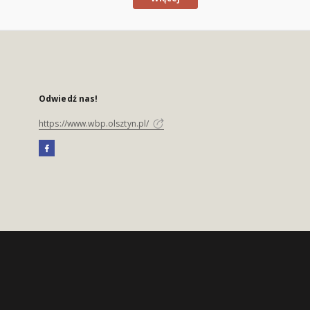
Odwiedź nas!
https://www.wbp.olsztyn.pl/