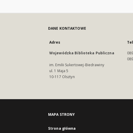
DANE KONTAKTOWE
Adres
Te
Wojewódzka Biblioteka Publiczna
089
089
im. Emilii Sukertowej-Biedrawiny
ul. 1 Maja 5
10-117 Olsztyn
MAPA STRONY
Strona główna