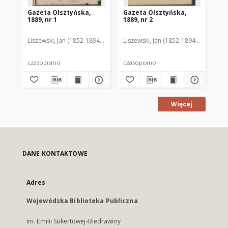
Gazeta Olsztyńska,
Gazeta Olsztyńska,
Ga
1889, nr 1
1889, nr 2
188
Liszewski, Jan (1852-1894). Red.
Liszewski, Jan (1852-1894). Red.
Lis
czasopismo
czasopismo
cz
Więcej
DANE KONTAKTOWE
Adres
Wojewódzka Biblioteka Publiczna
im. Emilii Sukertowej-Biedrawiny