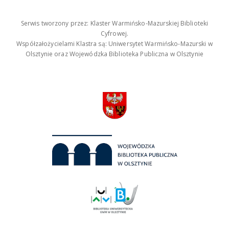
Serwis tworzony przez: Klaster Warmińsko-Mazurskiej Biblioteki
Cyfrowej.
Współzałożycielami Klastra są: Uniwersytet Warmińsko-Mazurski w
Olsztynie oraz Wojewódzka Biblioteka Publiczna w Olsztynie