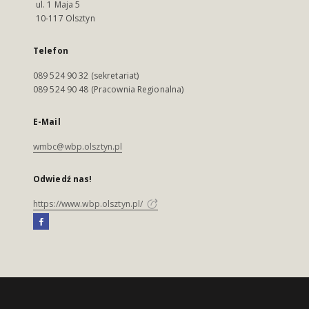
ul. 1 Maja 5
10-117 Olsztyn
Telefon
089 524 90 32 (sekretariat)
089 524 90 48 (Pracownia Regionalna)
E-Mail
wmbc@wbp.olsztyn.pl
Odwiedź nas!
https://www.wbp.olsztyn.pl/