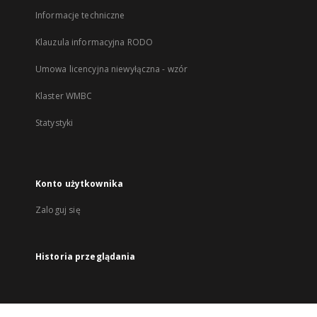
Informacje techniczne
Klauzula informacyjna RODO
Umowa licencyjna niewyłączna - wzór
Klaster WMBC
Statystyki
Konto użytkownika
Zaloguj się
Historia przeglądania