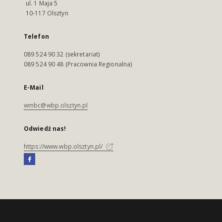
ul. 1 Maja 5
10-117 Olsztyn
Telefon
089 524 90 32 (sekretariat)
089 524 90 48 (Pracownia Regionalna)
E-Mail
wmbc@wbp.olsztyn.pl
Odwiedź nas!
https://www.wbp.olsztyn.pl/