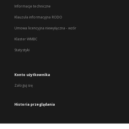
Informacje techniczne
Klauzula informacyjna RODO
Umowa licencyjna niewyłączna - wzór
Klaster WMBC
Statystyki
Konto użytkownika
Zaloguj się
Historia przeglądania