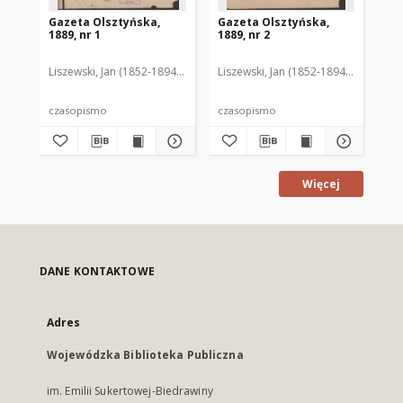
Gazeta Olsztyńska,
Gazeta Olsztyńska,
Ga
1889, nr 1
1889, nr 2
188
Liszewski, Jan (1852-1894). Red.
Liszewski, Jan (1852-1894). Red.
Lis
czasopismo
czasopismo
cz
Więcej
DANE KONTAKTOWE
Adres
Wojewódzka Biblioteka Publiczna
im. Emilii Sukertowej-Biedrawiny