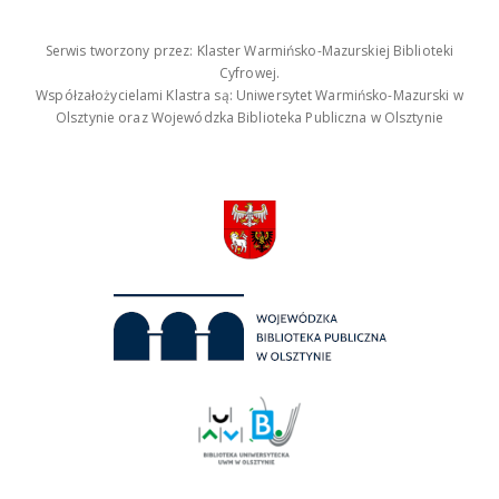
Serwis tworzony przez: Klaster Warmińsko-Mazurskiej Biblioteki
Cyfrowej.
Współzałożycielami Klastra są: Uniwersytet Warmińsko-Mazurski w
Olsztynie oraz Wojewódzka Biblioteka Publiczna w Olsztynie