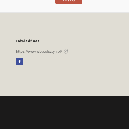
Odwiedź nas!
https://www.wbp.olsztyn.pl/