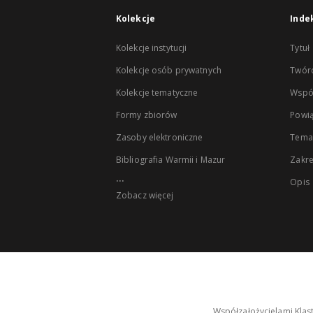
Kolekcje
Inde
Kolekcje instytucji
Tytuł
Kolekcje osób prywatnych
Twór
Kolekcje tematyczne
Wspó
Formy zbiorów
Powią
Zasoby elektroniczne
Tema
Bibliografia Warmii i Mazur
Zakr
...
Opis
Zobacz więcej
Współzałożycielami Klas