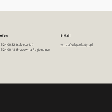
lefon
E-Mail
 524 90 32 (sekretariat)
wmbc@wbp.olsztyn.pl
 524 90 48 (Pracownia Regionalna)