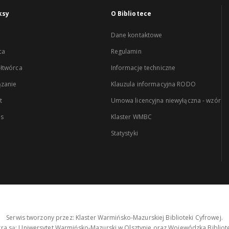
ksy
O Bibliotece
Dane kontaktowe
ca
Regulamin
łtwórca
Informacje techniczne
zanie
Klauzula informacyjna RODO
t
Umowa licencyjna niewyłączna - wzór
es
Klaster WMBC
Statystyki
Serwis tworzony przez: Klaster Warmińsko-Mazurskiej Biblioteki Cyfrowej.
tra są: Uniwersytet Warmińsko-Mazurski w Olsztynie oraz Wojewódzka Bibliote