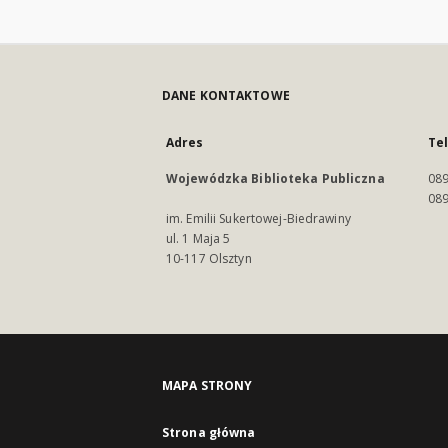
DANE KONTAKTOWE
Adres
Te
Wojewódzka Biblioteka Publiczna
089
089
im. Emilii Sukertowej-Biedrawiny
ul. 1 Maja 5
10-117 Olsztyn
MAPA STRONY
Strona główna