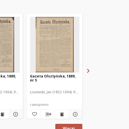
ka, 1889,
Gazeta Olsztyńska, 1889,
Gazeta Olsztyńska, 1
nr 5
nr 6
52-1894). Red.
Liszewski, Jan (1852-1894). Red.
Liszewski, Jan (1852-189
czasopismo
czasopismo
Więcej