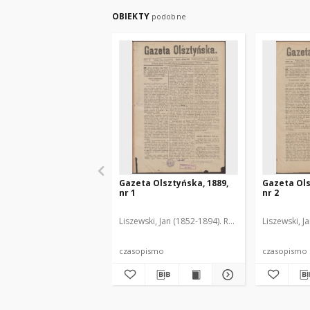
OBIEKTY
podobne
Gazeta Olsztyńska, 1889,
Gazeta Ols
nr 1
nr 2
Liszewski, Jan (1852-1894). Red.
Liszewski, J
czasopismo
czasopismo