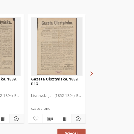
ka, 1889,
Gazeta Olsztyńska, 1889,
Gazeta Olsztyńska, 1
nr 5
nr 6
52-1894). Red.
Liszewski, Jan (1852-1894). Red.
Liszewski, Jan (1852-189
czasopismo
czasopismo
Więcej