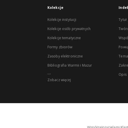
Kolekcje
Inde
Kolekcje instytucji
Tytuł
Kolekcje osób prywatnych
Twór
Kolekcje tematyczne
Wspó
Formy zbiorów
Powią
Zasoby elektroniczne
Tema
Bibliografia Warmii i Mazur
Zakr
...
Opis
Zobacz więcej
Współzałożycielami Klas