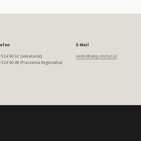
lefon
E-Mail
 524 90 32 (sekretariat)
wmbc@wbp.olsztyn.pl
 524 90 48 (Pracownia Regionalna)