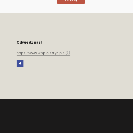
Odwiedź nas!
https://www.wbp.olsztyn.pl/