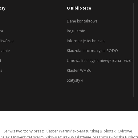
ksy
O Bibliotece
Dane kontaktowe
ca
Regulamin
łtwórca
Informacje techniczne
zanie
Klauzula informacyjna RODO
t
Umowa licencyjna niewyłączna - wzór
es
Klaster WMBC
Statystyki
Serwis tworzony przez: Klaster Warmińsko-Mazurskiej Biblioteki Cyfrowej.
tra są: Uniwersytet Warmińsko-Mazurski w Olsztynie oraz Wojewódzka Bibliote