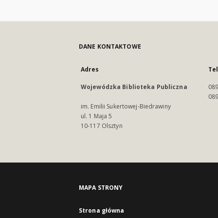
DANE KONTAKTOWE
Adres
Te
Wojewódzka Biblioteka Publiczna
089
089
im. Emilii Sukertowej-Biedrawiny
ul. 1 Maja 5
10-117 Olsztyn
MAPA STRONY
Strona główna