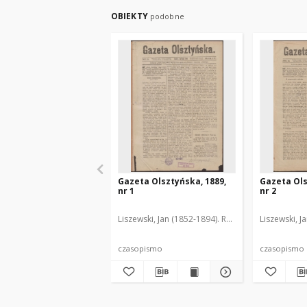
OBIEKTY
podobne
Gazeta Olsztyńska, 1889,
Gazeta Ols
nr 1
nr 2
Liszewski, Jan (1852-1894). Red.
Liszewski, J
czasopismo
czasopismo