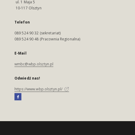
ul. 1 Maja 5
10-117 Olsztyn
Telefon
089 524 90 32 (sekretariat)
089 524 90 48 (Pracownia Regionalna)
E-Mail
wmbc@wbp.olsztyn.pl
Odwiedź nas!
https://www.wbp.olsztyn.pl/