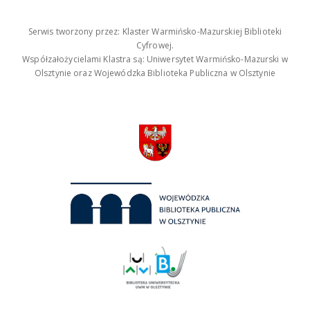
Serwis tworzony przez: Klaster Warmińsko-Mazurskiej Biblioteki
Cyfrowej.
Współzałożycielami Klastra są: Uniwersytet Warmińsko-Mazurski w
Olsztynie oraz Wojewódzka Biblioteka Publiczna w Olsztynie