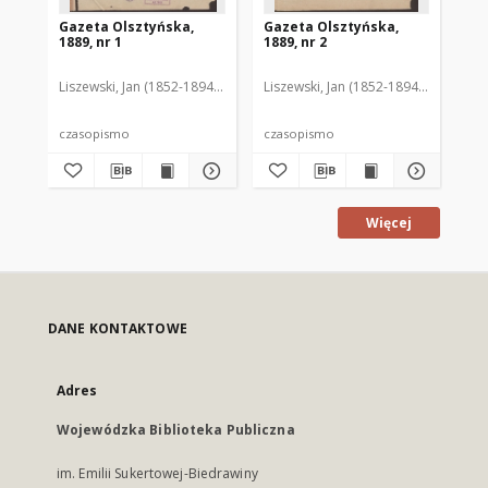
Gazeta Olsztyńska,
Gazeta Olsztyńska,
Ga
1889, nr 1
1889, nr 2
188
Liszewski, Jan (1852-1894). Red.
Liszewski, Jan (1852-1894). Red.
Lis
czasopismo
czasopismo
cz
Więcej
DANE KONTAKTOWE
Adres
Wojewódzka Biblioteka Publiczna
im. Emilii Sukertowej-Biedrawiny