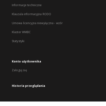
Informacje techniczne
Klauzula informacyjna RODO
Umowa licencyjna niewyłączna - wzór
Klaster WMBC
Statystyki
Konto użytkownika
Zaloguj się
Historia przeglądania