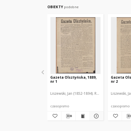
OBIEKTY
podobne
Gazeta Olsztyńska, 1889,
Gazeta Ols
nr 1
nr 2
Liszewski, Jan (1852-1894). Red.
Liszewski, J
czasopismo
czasopismo