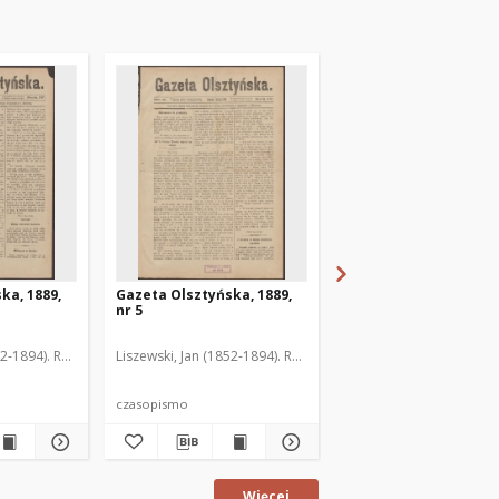
ka, 1889,
Gazeta Olsztyńska, 1889,
Gazeta Olsztyńska, 1
nr 5
nr 6
52-1894). Red.
Liszewski, Jan (1852-1894). Red.
Liszewski, Jan (1852-189
czasopismo
czasopismo
Więcej