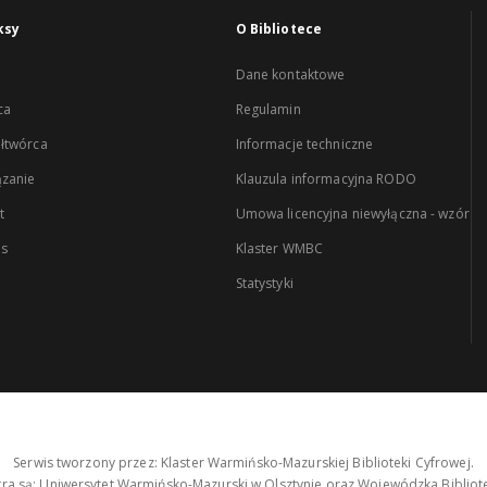
ksy
O Bibliotece
Dane kontaktowe
ca
Regulamin
łtwórca
Informacje techniczne
zanie
Klauzula informacyjna RODO
t
Umowa licencyjna niewyłączna - wzór
es
Klaster WMBC
Statystyki
Serwis tworzony przez: Klaster Warmińsko-Mazurskiej Biblioteki Cyfrowej.
tra są: Uniwersytet Warmińsko-Mazurski w Olsztynie oraz Wojewódzka Bibliote