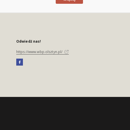
Odwiedź nas!
https://www.wbp.olsztyn.pl/