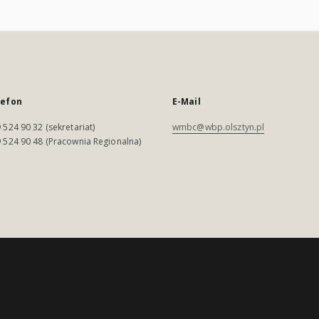
lefon
E-Mail
 524 90 32 (sekretariat)
wmbc@wbp.olsztyn.pl
 524 90 48 (Pracownia Regionalna)