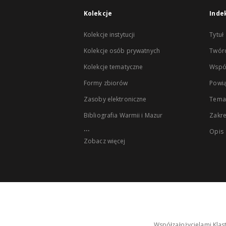
Kolekcje
Inde
Kolekcje instytucji
Tytuł
Kolekcje osób prywatnych
Twór
Kolekcje tematyczne
Wspó
Formy zbiorów
Powią
Zasoby elektroniczne
Tema
Bibliografia Warmii i Mazur
Zakr
...
Opis
Zobacz więcej
Współzałożycielami Klas