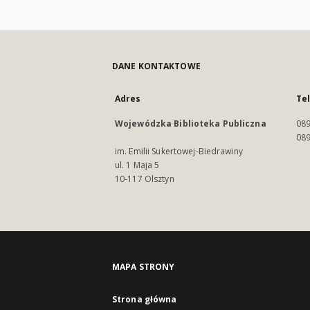
DANE KONTAKTOWE
Adres
Te
Wojewódzka Biblioteka Publiczna
089
089
im. Emilii Sukertowej-Biedrawiny
ul. 1 Maja 5
10-117 Olsztyn
MAPA STRONY
Strona główna