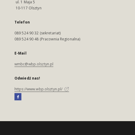
ul. 1 Maja 5
10-117 Olsztyn
Telefon
089 524 90 32 (sekretariat)
089 524 90 48 (Pracownia Regionalna)
E-Mail
wmbc@wbp.olsztyn.pl
Odwiedź nas!
https://www.wbp.olsztyn.pl/