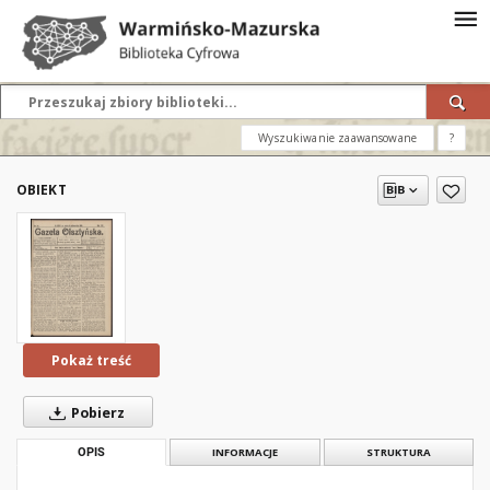
Wyszukiwanie zaawansowane
?
OBIEKT
Pokaż treść
Pobierz
OPIS
INFORMACJE
STRUKTURA