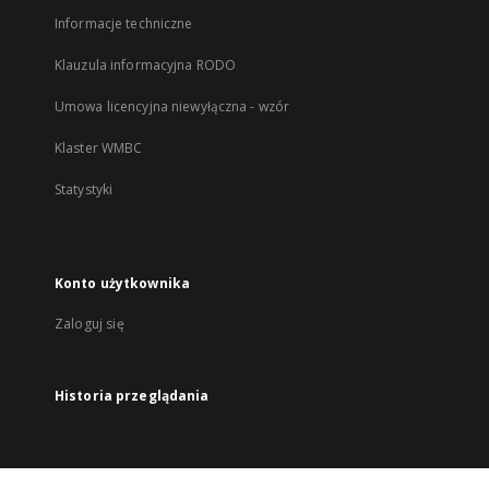
Informacje techniczne
Klauzula informacyjna RODO
Umowa licencyjna niewyłączna - wzór
Klaster WMBC
Statystyki
Konto użytkownika
Zaloguj się
Historia przeglądania