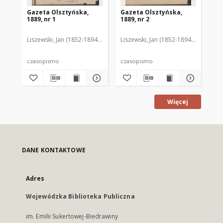
Gazeta Olsztyńska,
Gazeta Olsztyńska,
Ga
1889, nr 1
1889, nr 2
188
Liszewski, Jan (1852-1894). Red.
Liszewski, Jan (1852-1894). Red.
Lis
czasopismo
czasopismo
cz
Więcej
DANE KONTAKTOWE
Adres
Wojewódzka Biblioteka Publiczna
im. Emilii Sukertowej-Biedrawiny