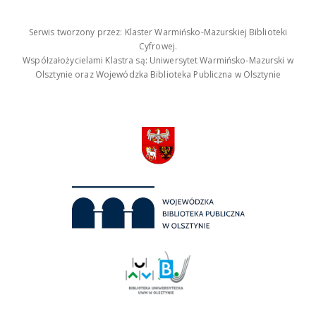
Serwis tworzony przez: Klaster Warmińsko-Mazurskiej Biblioteki
Cyfrowej.
Współzałożycielami Klastra są: Uniwersytet Warmińsko-Mazurski w
Olsztynie oraz Wojewódzka Biblioteka Publiczna w Olsztynie