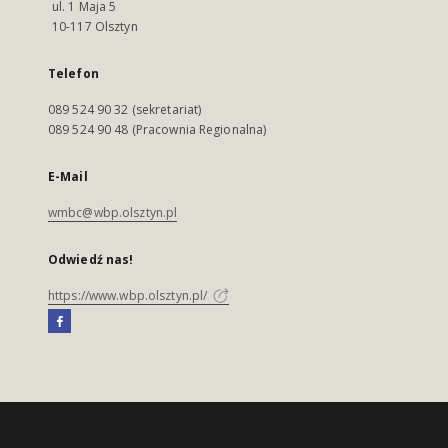
ul. 1 Maja 5
10-117 Olsztyn
Telefon
089 524 90 32 (sekretariat)
089 524 90 48 (Pracownia Regionalna)
E-Mail
wmbc@wbp.olsztyn.pl
Odwiedź nas!
https://www.wbp.olsztyn.pl/