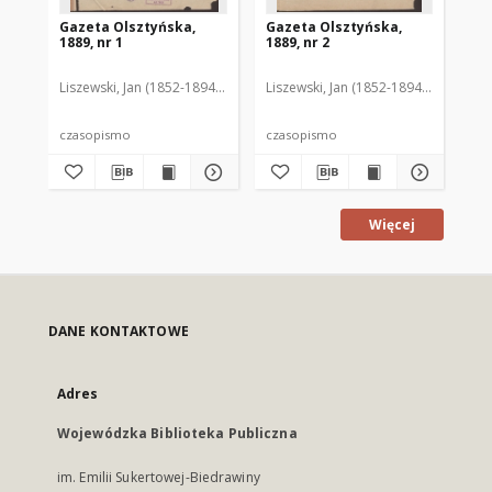
Gazeta Olsztyńska,
Gazeta Olsztyńska,
Ga
1889, nr 1
1889, nr 2
188
Liszewski, Jan (1852-1894). Red.
Liszewski, Jan (1852-1894). Red.
Lis
czasopismo
czasopismo
cz
Więcej
DANE KONTAKTOWE
Adres
Wojewódzka Biblioteka Publiczna
im. Emilii Sukertowej-Biedrawiny