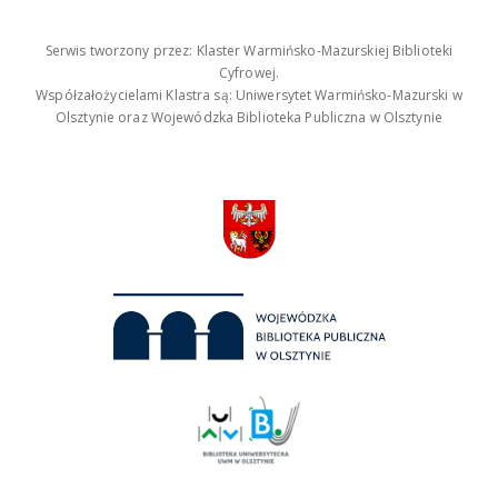
Serwis tworzony przez: Klaster Warmińsko-Mazurskiej Biblioteki
Cyfrowej.
Współzałożycielami Klastra są: Uniwersytet Warmińsko-Mazurski w
Olsztynie oraz Wojewódzka Biblioteka Publiczna w Olsztynie