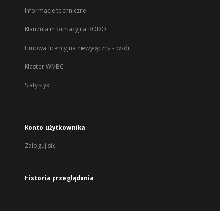
Informacje techniczne
Klauzula informacyjna RODO
Umowa licencyjna niewyłączna - wzór
Klaster WMBC
Statystyki
Konto użytkownika
Zaloguj się
Historia przeglądania