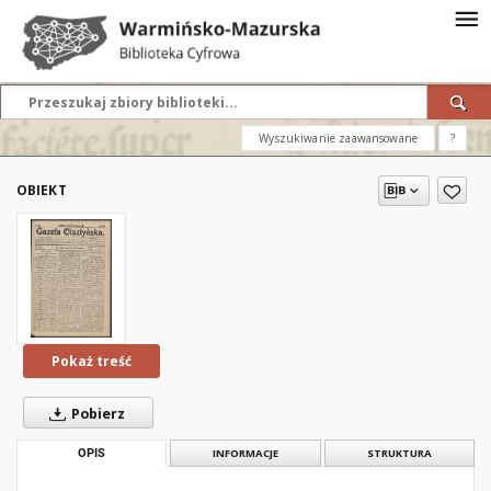
Wyszukiwanie zaawansowane
?
OBIEKT
Pokaż treść
Pobierz
OPIS
INFORMACJE
STRUKTURA