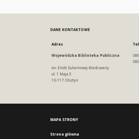
DANE KONTAKTOWE
Adres
Te
Wojewódzka Biblioteka Publiczna
089
089
im. Emilii Sukertowej-Biedrawiny
ul. 1 Maja 5
10-117 Olsztyn
MAPA STRONY
Strona główna