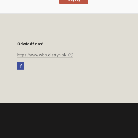
Odwiedź nas!
https://www.wbp.olsztyn.pl/