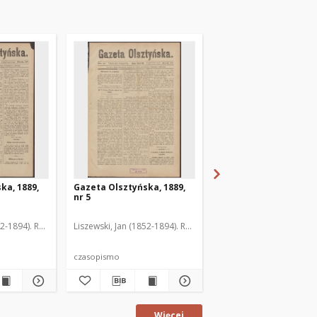
ka, 1889,
Gazeta Olsztyńska, 1889,
Gazeta Olsztyńska, 1
nr 5
nr 6
52-1894). Red.
Liszewski, Jan (1852-1894). Red.
Liszewski, Jan (1852-189
czasopismo
czasopismo
Więcej