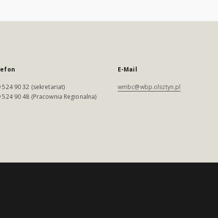
lefon
E-Mail
 524 90 32 (sekretariat)
wmbc@wbp.olsztyn.pl
 524 90 48 (Pracownia Regionalna)