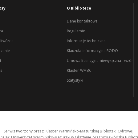
ksy
O Bibliotece
Dane kontaktowe
ca
Regulamin
łtwórca
Informacje techniczne
zanie
Klauzula informacyjna RODO
t
Umowa licencyjna niewyłączna - wzór
es
Klaster WMBC
Statystyki
Serwis tworzony przez: Klaster Warmińsko-Mazurskiej Biblioteki Cyfrowej.
tra są: Uniwersytet Warmińsko-Mazurski w Olsztynie oraz Wojewódzka Bibliote