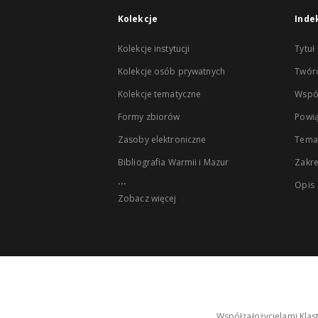
Kolekcje
Inde
Kolekcje instytucji
Tytuł
Kolekcje osób prywatnych
Twór
Kolekcje tematyczne
Wspó
Formy zbiorów
Powią
Zasoby elektroniczne
Tema
Bibliografia Warmii i Mazur
Zakr
...
Opis
Zobacz więcej
Współzałożycielami Klas