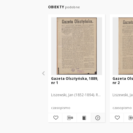
OBIEKTY
podobne
Gazeta Olsztyńska, 1889,
Gazeta Ols
nr 1
nr 2
Liszewski, Jan (1852-1894). Red.
Liszewski, J
czasopismo
czasopismo