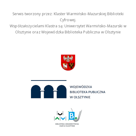
Serwis tworzony przez: Klaster Warmińsko-Mazurskiej Biblioteki
Cyfrowej.
Współzałożycielami Klastra są: Uniwersytet Warmińsko-Mazurski w
Olsztynie oraz Wojewódzka Biblioteka Publiczna w Olsztynie