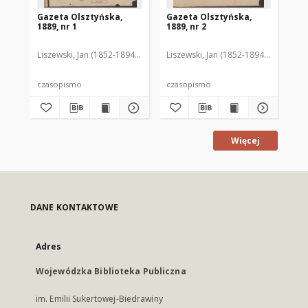
Gazeta Olsztyńska,
Gazeta Olsztyńska,
Ga
1889, nr 1
1889, nr 2
188
Liszewski, Jan (1852-1894). Red.
Liszewski, Jan (1852-1894). Red.
Lis
czasopismo
czasopismo
cz
Więcej
DANE KONTAKTOWE
Adres
Wojewódzka Biblioteka Publiczna
im. Emilii Sukertowej-Biedrawiny