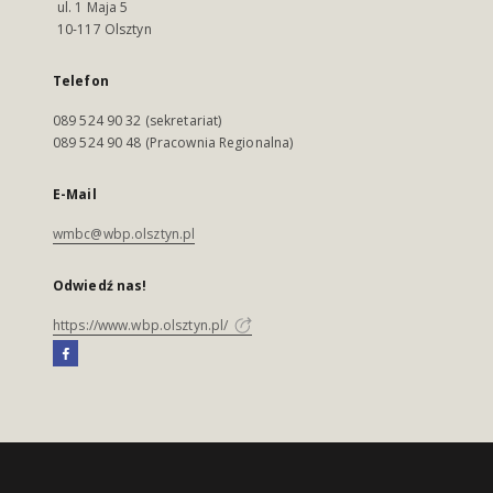
ul. 1 Maja 5
10-117 Olsztyn
Telefon
089 524 90 32 (sekretariat)
089 524 90 48 (Pracownia Regionalna)
E-Mail
wmbc@wbp.olsztyn.pl
Odwiedź nas!
https://www.wbp.olsztyn.pl/