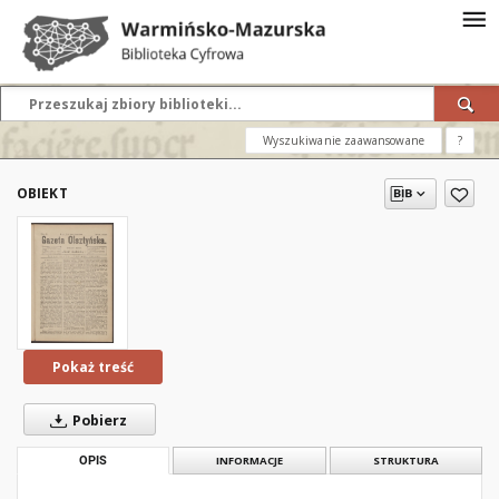
Wyszukiwanie zaawansowane
?
OBIEKT
Pokaż treść
Pobierz
OPIS
INFORMACJE
STRUKTURA