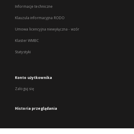
Informacje techniczne
Klauzula informacyjna RODO
Umowa licencyjna niewyłączna - wzór
Klaster WMBC
Statystyki
Konto użytkownika
Zaloguj się
Historia przeglądania