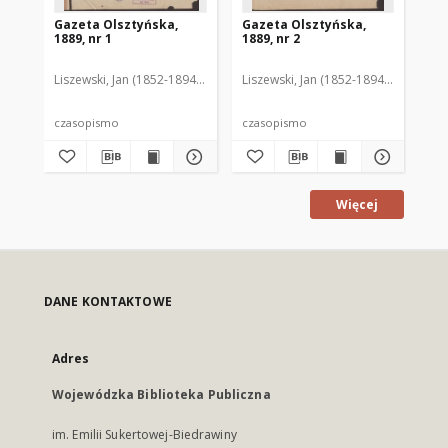
Gazeta Olsztyńska,
Gazeta Olsztyńska,
Ga
1889, nr 1
1889, nr 2
188
Liszewski, Jan (1852-1894). Red.
Liszewski, Jan (1852-1894). Red.
Lis
czasopismo
czasopismo
cz
Więcej
DANE KONTAKTOWE
Adres
Wojewódzka Biblioteka Publiczna
im. Emilii Sukertowej-Biedrawiny