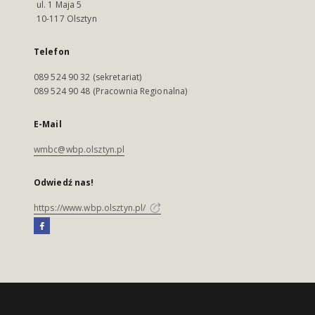
ul. 1 Maja 5
10-117 Olsztyn
Telefon
089 524 90 32 (sekretariat)
089 524 90 48 (Pracownia Regionalna)
E-Mail
wmbc@wbp.olsztyn.pl
Odwiedź nas!
https://www.wbp.olsztyn.pl/