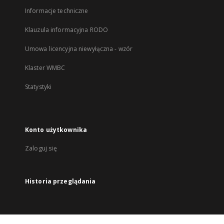
Informacje techniczne
Klauzula informacyjna RODO
Umowa licencyjna niewyłączna - wzór
Klaster WMBC
Statystyki
Konto użytkownika
Zaloguj się
Historia przeglądania