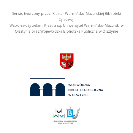
Serwis tworzony przez: Klaster Warmińsko-Mazurskiej Biblioteki
Cyfrowej.
Współzałożycielami Klastra są: Uniwersytet Warmińsko-Mazurski w
Olsztynie oraz Wojewódzka Biblioteka Publiczna w Olsztynie