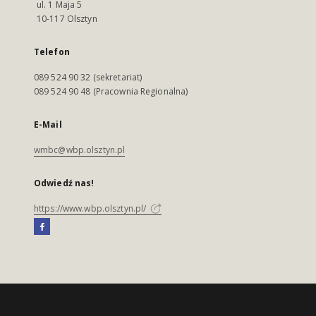
ul. 1 Maja 5
10-117 Olsztyn
Telefon
089 524 90 32 (sekretariat)
089 524 90 48 (Pracownia Regionalna)
E-Mail
wmbc@wbp.olsztyn.pl
Odwiedź nas!
https://www.wbp.olsztyn.pl/