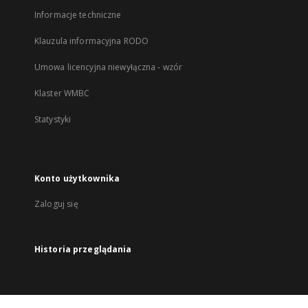
Informacje techniczne
Klauzula informacyjna RODO
Umowa licencyjna niewyłączna - wzór
Klaster WMBC
Statystyki
Konto użytkownika
Zaloguj się
Historia przeglądania