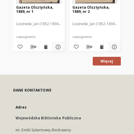
Gazeta Olsztyńska,
Gazeta Olsztyńska,
Ga
1889, nr 1
1889, nr 2
188
Liszewski, Jan (1852-1894). Red.
Liszewski, Jan (1852-1894). Red.
Lis
czasopismo
czasopismo
cz
Więcej
DANE KONTAKTOWE
Adres
Wojewódzka Biblioteka Publiczna
im. Emilii Sukertowej-Biedrawiny