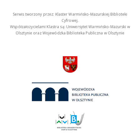
Serwis tworzony przez: Klaster Warmińsko-Mazurskiej Biblioteki
Cyfrowej.
Współzałożycielami Klastra są: Uniwersytet Warmińsko-Mazurski w
Olsztynie oraz Wojewódzka Biblioteka Publiczna w Olsztynie