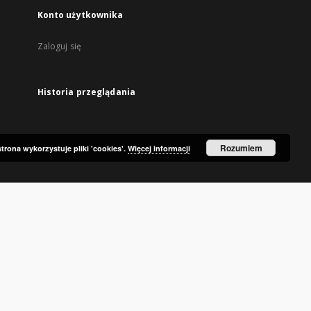
Konto użytkownika
Zaloguj się
Historia przeglądania
Rozumiem
strona wykorzystuje pliki 'cookies'.
Więcej informacji
ka Publiczna w Olsztynie