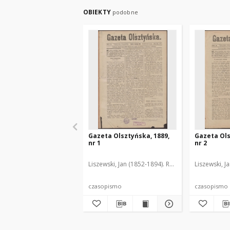
OBIEKTY
podobne
Gazeta Olsztyńska, 1889,
Gazeta Ols
nr 1
nr 2
Liszewski, Jan (1852-1894). Red.
Liszewski, J
czasopismo
czasopismo