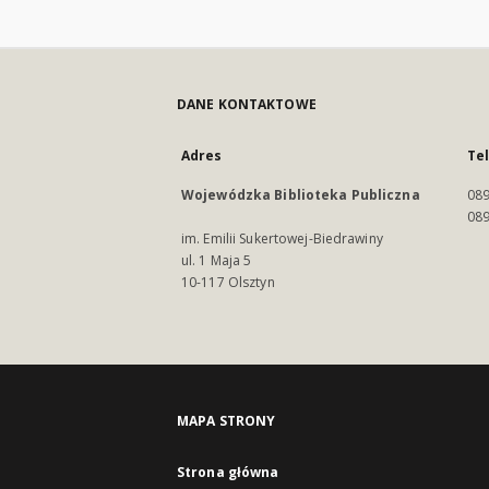
DANE KONTAKTOWE
Adres
Te
Wojewódzka Biblioteka Publiczna
089
089
im. Emilii Sukertowej-Biedrawiny
ul. 1 Maja 5
10-117 Olsztyn
MAPA STRONY
Strona główna