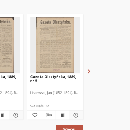
ka, 1889,
Gazeta Olsztyńska, 1889,
Gazeta Olsztyńska, 1
nr 5
nr 6
52-1894). Red.
Liszewski, Jan (1852-1894). Red.
Liszewski, Jan (1852-189
czasopismo
czasopismo
Więcej