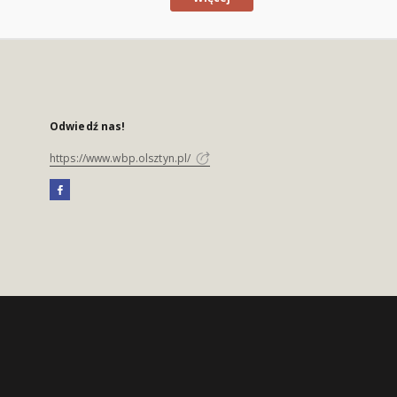
Odwiedź nas!
https://www.wbp.olsztyn.pl/