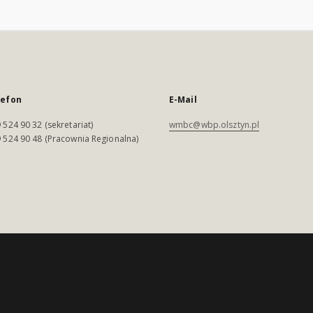
lefon
E-Mail
 524 90 32 (sekretariat)
wmbc@wbp.olsztyn.pl
 524 90 48 (Pracownia Regionalna)