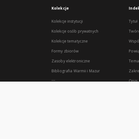
Kolekcje
Inde
Kolekcje instytucji
Tytuł
Kolekcje osób prywatnych
Twór
Kolekcje tematyczne
Wspó
Formy zbiorów
Powią
Zasoby elektroniczne
Tema
Bibliografia Warmii i Mazur
Zakr
...
Opis
Zobacz więcej
Współzałożycielami Klas