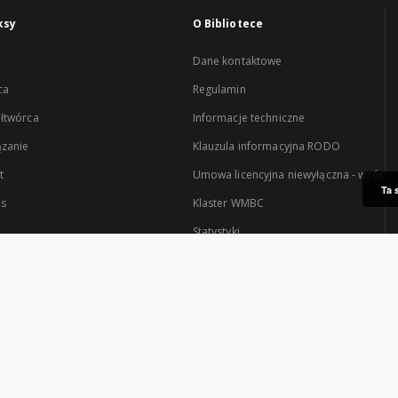
ksy
O Bibliotece
Dane kontaktowe
ca
Regulamin
łtwórca
Informacje techniczne
zanie
Klauzula informacyjna RODO
t
Umowa licencyjna niewyłączna - wzór
Ta 
es
Klaster WMBC
Statystyki
Serwis tworzony przez: Klaster Warmińsko-Mazurskiej Biblioteki Cyfrowej.
tra są: Uniwersytet Warmińsko-Mazurski w Olsztynie oraz Wojewódzka Bibliote