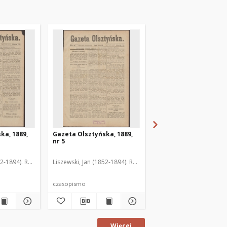
ka, 1889,
Gazeta Olsztyńska, 1889,
Gazeta Olsztyńska, 1
nr 5
nr 6
52-1894). Red.
Liszewski, Jan (1852-1894). Red.
Liszewski, Jan (1852-189
czasopismo
czasopismo
Więcej