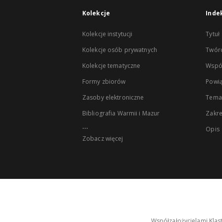
Kolekcje
Inde
Kolekcje instytucji
Tytuł
Kolekcje osób prywatnych
Twór
Kolekcje tematyczne
Wspó
Formy zbiorów
Powią
Zasoby elektroniczne
Tema
Bibliografia Warmii i Mazur
Zakr
...
Opis
Zobacz więcej
Współzałożycielami Klas