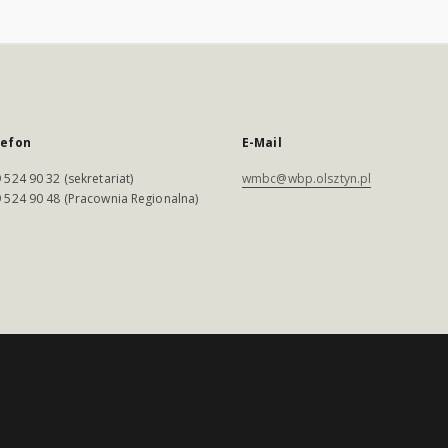
lefon
E-Mail
 524 90 32 (sekretariat)
wmbc@wbp.olsztyn.pl
 524 90 48 (Pracownia Regionalna)