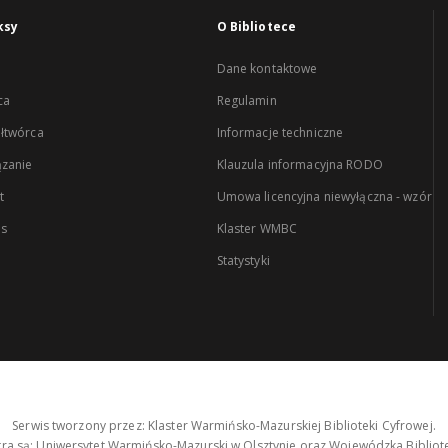
ksy
O Bibliotece
Dane kontaktowe
ca
Regulamin
łtwórca
Informacje techniczne
zanie
Klauzula informacyjna RODO
t
Umowa licencyjna niewyłączna - wzór
es
Klaster WMBC
Statystyki
Serwis tworzony przez: Klaster Warmińsko-Mazurskiej Biblioteki Cyfrowej.
tra są: Uniwersytet Warmińsko-Mazurski w Olsztynie oraz Wojewódzka Bibliote