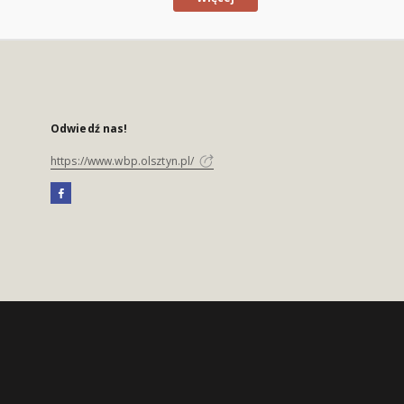
Odwiedź nas!
https://www.wbp.olsztyn.pl/