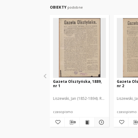
OBIEKTY
podobne
Gazeta Olsztyńska, 1889,
Gazeta Ols
nr 1
nr 2
Liszewski, Jan (1852-1894). Red.
Liszewski, J
czasopismo
czasopismo