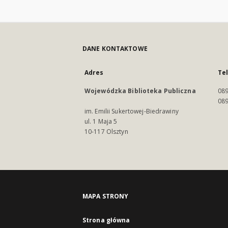
DANE KONTAKTOWE
Adres
Te
Wojewódzka Biblioteka Publiczna
089
089
im. Emilii Sukertowej-Biedrawiny
ul. 1 Maja 5
10-117 Olsztyn
MAPA STRONY
Strona główna